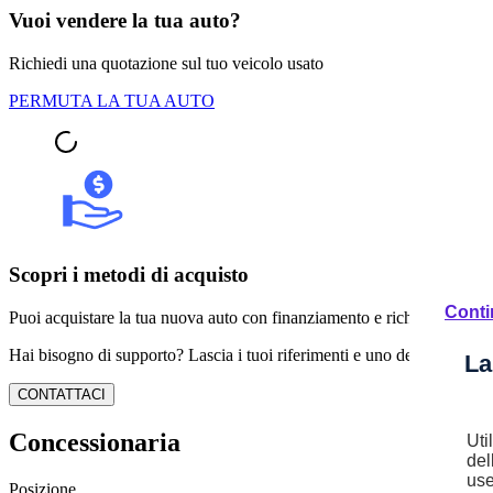
Vuoi vendere la tua auto?
Richiedi una quotazione sul tuo veicolo usato
PERMUTA LA TUA AUTO
Scopri i metodi di acquisto
Conti
Puoi acquistare la tua nuova auto con finanziamento e richiedere pagam
Hai bisogno di supporto? Lascia i tuoi riferimenti e uno dei nostri espert
La
CONTATTACI
Concessionaria
Uti
del
use
Posizione