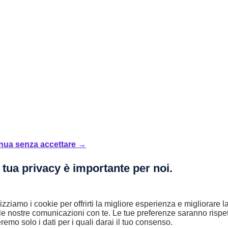
nua senza accettare →
enti mensili adattati alle tue esigenze. Oppure acquistare in contanti o
i ti contatterà al più presto!
 tua privacy è importante per noi.
lizziamo i cookie per offrirti la migliore esperienza e migliorare 
le nostre comunicazioni con te. Le tue preferenze saranno rispet
remo solo i dati per i quali darai il tuo consenso.