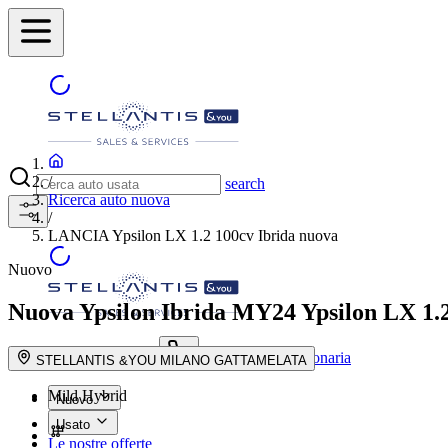
/
search
Ricerca auto nuova
/
LANCIA Ypsilon LX 1.2 100cv Ibrida nuova
Nuovo
Nuova Ypsilon Ibrida MY24
Ypsilon LX 1.
Trova la concessionaria
search button - icon
STELLANTIS &YOU MILANO GATTAMELATA
Mild Hybrid
Nuovo
Usato
Le nostre offerte