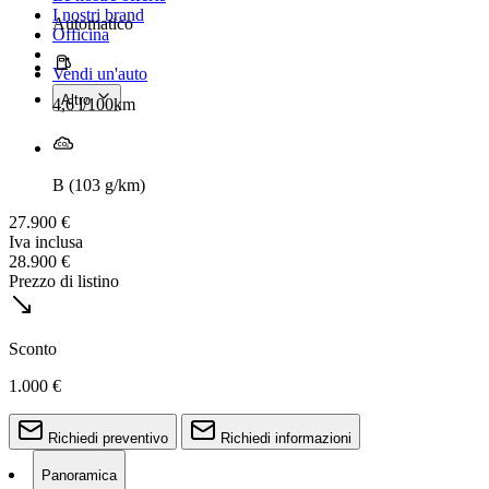
I nostri brand
Automatico
Officina
Vendi un'auto
Altro
4,6 l/100km
B (103 g/km)
27.900 €
Iva inclusa
28.900 €
Prezzo di listino
Sconto
1.000 €
Richiedi preventivo
Richiedi informazioni
Panoramica