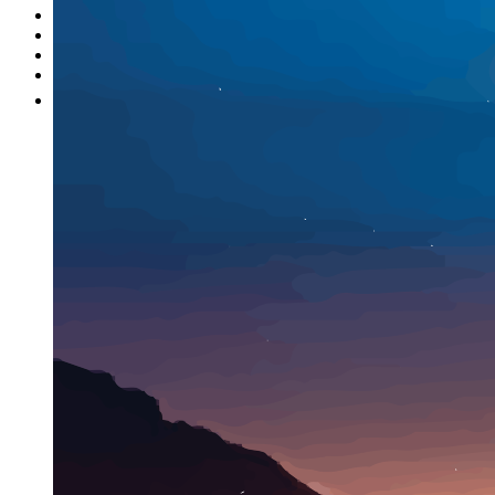
I nostri brand
Officina
Vendi un'auto
Altro