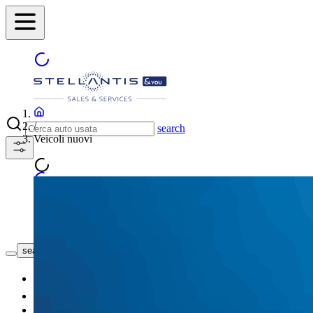
/
search
Veicoli nuovi
Trova la concessionaria
search button - icon
Nuovo
Usato
Le nostre offerte