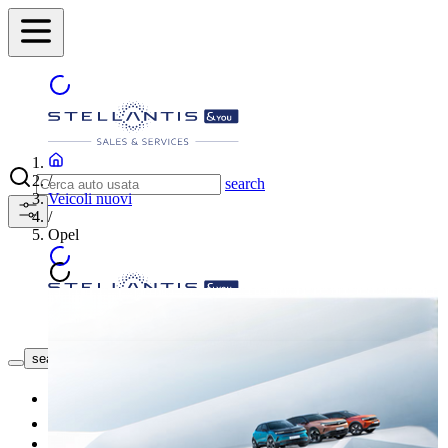
/
search
Veicoli nuovi
/
Opel
Trova la concessionaria
search button - icon
Nuovo
Usato
Le nostre offerte