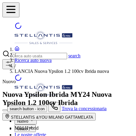
/
search
Ricerca auto nuova
/
LANCIA Nuova Ypsilon 1.2 100cv Ibrida nuova
Nuovo
Nuova Ypsilon Ibrida MY24
Nuova
Ypsilon 1.2 100cv Ibrida
Trova la concessionaria
search button - icon
STELLANTIS &YOU MILANO GATTAMELATA
Nuovo
Mild Hybrid
Usato
Le nostre offerte