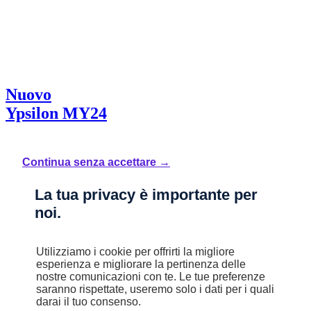
Nuovo
Ypsilon MY24
1.0 FireFly 70 CV Start&Stop Hybrid ORO
Mild Hybrid
Continua senza accettare →
Manuale
4,9 l/100km
La tua privacy è importante per
B (110 g/km)
noi.
STELLANTIS &YOU MILANO GATTAMELATA
Utilizziamo i cookie per offrirti la migliore
esperienza e migliorare la pertinenza delle
Prezzo di listino
nostre comunicazioni con te. Le tue preferenze
saranno rispettate, useremo solo i dati per i quali
20.750 €
darai il tuo consenso.