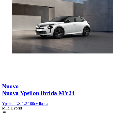
Nuovo
Nuova Ypsilon Ibrida MY24
Ypsilon LX 1.2 100cv Ibrida
Mild Hybrid