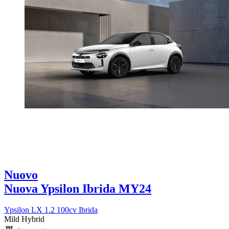
Nuovo
Nuova Ypsilon Ibrida MY24
Ypsilon LX 1.2 100cv Ibrida
Mild Hybrid