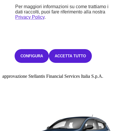
Per maggiori informazioni su come trattiamo i
dati raccolti, puoi fare riferimento alla nostra
Sconto
Privacy Policy
.
1.850 €
18.900 €
Iva inclusa
CONFIGURA
ACCETTA TUTTO
294,02€ Iva inclusa/mese
TAN FISSO 0,00% TAEG 3,39%
con un anticipo di 5.670,00€.
48 rate mensili.
L'offerta è valida fino al 31/08/2026.
Salvo
approvazione Stellantis Financial Services Italia S.p.A.