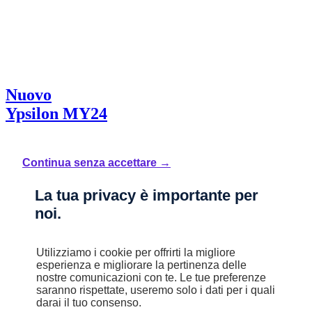
Nuovo
Ypsilon MY24
1.0 FireFly 70 CV Start&Stop Hybrid ORO
Mild Hybrid
Continua senza accettare →
Manuale
4,9 l/100km
La tua privacy è importante per
B (110 g/km)
noi.
STELLANTIS &YOU MILANO GATTAMELATA
Utilizziamo i cookie per offrirti la migliore
esperienza e migliorare la pertinenza delle
Prezzo di listino
nostre comunicazioni con te. Le tue preferenze
saranno rispettate, useremo solo i dati per i quali
20.750 €
darai il tuo consenso.