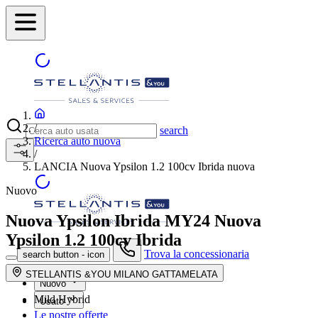
/
search
Ricerca auto nuova
/
LANCIA Nuova Ypsilon 1.2 100cv Ibrida nuova
Nuovo
Nuova Ypsilon Ibrida MY24
Nuova
Ypsilon 1.2 100cv Ibrida
Trova la concessionaria
search button - icon
STELLANTIS &YOU MILANO GATTAMELATA
Nuovo
Mild Hybrid
Usato
Le nostre offerte