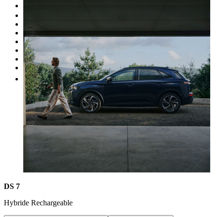
Occasion
Nos promotions
Nos marques
Entretien
Reprise
Professionnel
Nous rejoindre
Plus
DS 7
Hybride Rechargeable