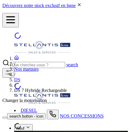
Découvrez notre stock exclusif en ligne
/
search
Nos marques
/
DS
/
DS 7 Hybride Rechargeable
Changer la motorisation
DIESEL
NOS CONCESSIONS
search button - icon
Neuf