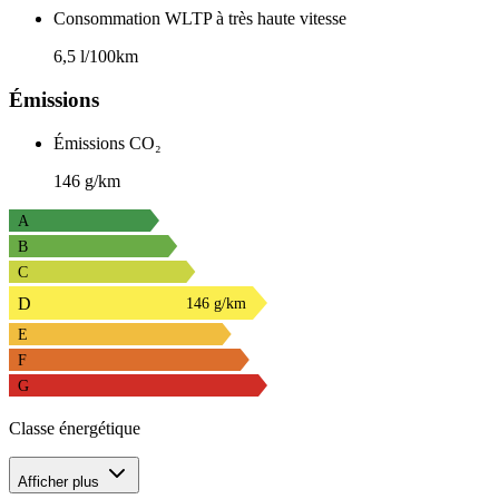
Consommation WLTP à très haute vitesse
6,5 l/100km
Émissions
Émissions CO₂
146 g/km
A
B
C
D
146 g/km
E
F
G
Classe énergétique
Afficher plus