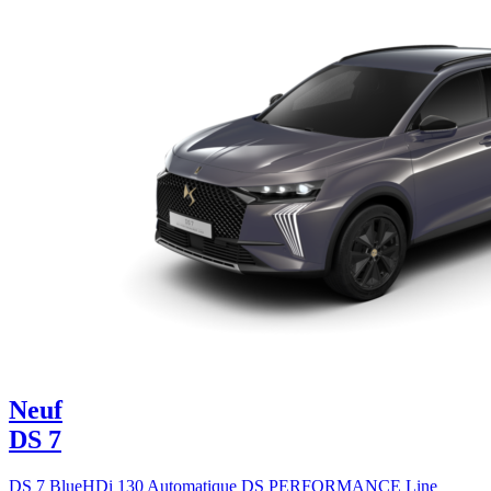
Neuf
DS 7
DS 7 BlueHDi 130 Automatique DS PERFORMANCE Line