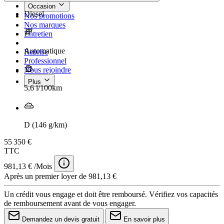
Occasion
Diesel
Nos promotions
Nos marques
Entretien
Automatique
Reprise
Professionnel
Nous rejoindre
Plus
5,6 l/100km
D (146 g/km)
55 350 €
TTC
981,13 € /Mois
Après un premier loyer de 981,13 €
Un crédit vous engage et doit être remboursé. Vérifiez vos capacités
de remboursement avant de vous engager.
Demandez un devis gratuit
En savoir plus