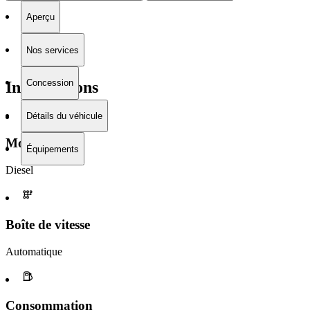
Aperçu
Nos services
Concession
Informations
Détails du véhicule
Moteur
Équipements
Diesel
Boîte de vitesse​
Automatique
Consommation