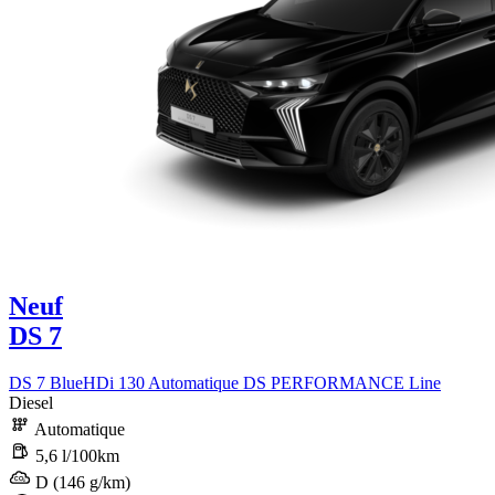
Neuf
DS 7
DS 7 BlueHDi 130 Automatique DS PERFORMANCE Line
Diesel
Automatique
5,6 l/100km
D (146 g/km)