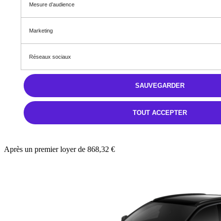
Mesure d’audience
DS 7 BlueHDi 130 Automatique JULES VERNE
Diesel
Automatique
Marketing
5,6 l/100km
D (146 g/km)
Réseaux sociaux
STELLANTIS &YOU TOULOUSE ÉTATS-UNIS
SAUVEGARDER
55 700 €
TOUT ACCEPTER
TTC
868,32 € /Mois
Après un premier loyer de 868,32 €