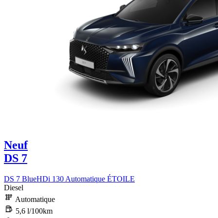
Neuf
DS 7
DS 7 BlueHDi 130 Automatique ÉTOILE
Diesel
Automatique
5,6 l/100km