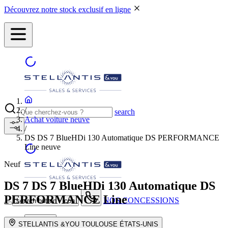
Découvrez notre stock exclusif en ligne
/
search
Achat voiture neuve
/
DS DS 7 BlueHDi 130 Automatique DS PERFORMANCE
Line neuve
Neuf
DS 7
DS 7 BlueHDi 130 Automatique DS
PERFORMANCE Line
NOS CONCESSIONS
search button - icon
Neuf
STELLANTIS &YOU TOULOUSE ÉTATS-UNIS