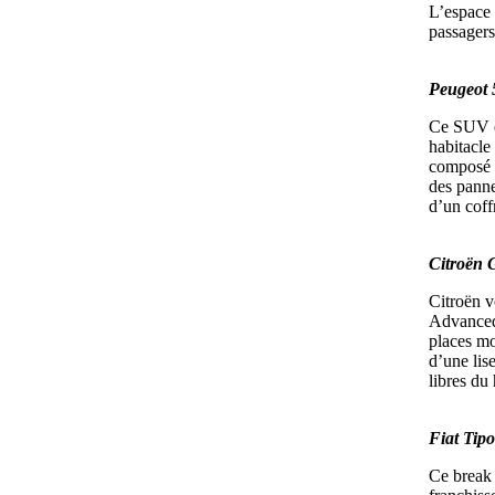
L’espace 
passagers
Peugeot
Ce SUV él
habitacle
composé d
des panne
d’un coff
Citroën
Citroën v
Advanced 
places mo
d’une lis
libres du
Fiat Tip
Ce break 