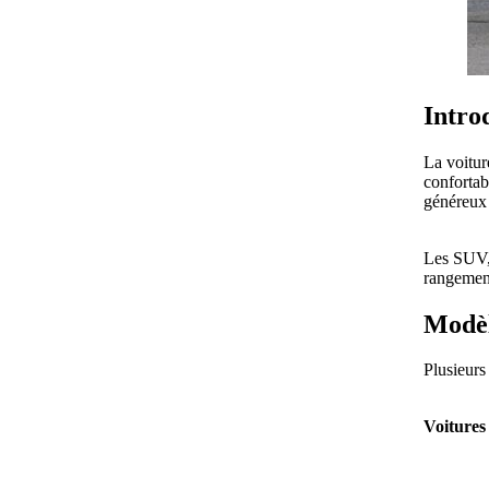
Intro
La voitur
confortab
généreux 
Les SUV, 
rangement
Modèl
Plusieurs
Voitures 