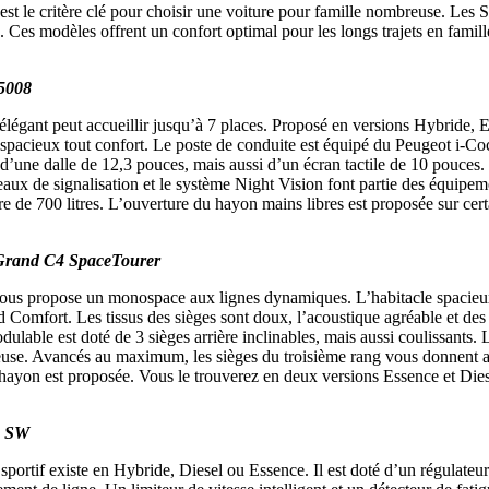
est le critère clé pour choisir une voiture pour famille nombreuse. L
. Ces modèles offrent un confort optimal pour les longs trajets en famill
 5008
égant peut accueillir jusqu’à 7 places. Proposé en versions Hybride, Es
 spacieux tout confort. Le poste de conduite est équipé du Peugeot i-Co
’une dalle de 12,3 pouces, mais aussi d’un écran tactile de 10 pouces.
aux de signalisation et le système Night Vision font partie des équipem
re de 700 litres. L’ouverture du hayon mains libres est proposée sur cer
 Grand C4 SpaceTourer
ous propose un monospace aux lignes dynamiques. L’habitacle spacieu
Comfort. Les tissus des sièges sont doux, l’acoustique agréable et des r
dulable est doté de 3 sièges arrière inclinables, mais aussi coulissants. 
euse. Avancés au maximum, les sièges du troisième rang vous donnent ac
 hayon est proposée. Vous le trouverez en deux versions Essence et Dies
o SW
sportif existe en Hybride, Diesel ou Essence. Il est doté d’un régulateur 