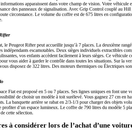
s informations apparaissent dans votre champ de vision. Votre véhicule 
sance des panneaux de signalisation. Avec Grip Control couplé au Hill 
toute circonstance. Le volume du coffre est de 675 litres en configuratio
e.
Rifter
t, le Peugeot Rifter peut accueillir jusqu’à 7 places. La deuxième ran
ges indépendants escamotables. Deux sièges individuels extractibles co
ulissantes, vos enfants accèdent facilement à leurs sièges. Ce véhicule
our vous aider à garder le contrôle dans toutes les situations. Sur la ver
 vous disposez de 322 litres. Des moteurs thermiques ou Électriques son
lo
ace Fiat est proposé en 5 ou 7 places. Ses lignes uniques en font une v
ossibilité de choisir un modèle à toit surélevé. Vous gagnez 27 cm en ha
ts. La banquette arrière se rabat en 2/3-1/3 pour charger des objets vol
e profiter d’un espace lumineux. Le coffre de 790 litres du modèle 5 pl
de cette sélection.
res à considérer lors de l’achat d’une voitur