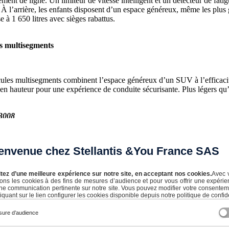
ement de ligne. Un limiteur de vitesse intelligent et un détecteur de fat
. À l’arrière, les enfants disposent d’un espace généreux, même les plu
se à 1 650 litres avec sièges rabattus.
s multisegments
ules multisegments combinent l’espace généreux d’un SUV à l’efficacité
t en hauteur pour une expérience de conduite sécurisante. Plus légers 
3008
 disponible en Essence, Diesel, Hybride ou Hybride rechargeable fait pa
nables. Ce 5 places au caractère affirmé embarque un régulateur de vites
envenue chez Stellantis &You France SAS
nce d’angle mort. Cette voiture pour famille nombreuse vous accueille da
our les enfants. Le volume du coffre sur les modèles thermiques est de 
t de 395 litres.
itez d’une meilleure expérience sur notre site, en acceptant nos cookies.
Avec 
isons les cookies à des fins de mesures d’audience et pour vous offrir une expérie
ne communication pertinente sur notre site. Vous pouvez modifier votre consente
iquant sur le lien configurer les cookies disponible depuis notre politique de confide
C5 Aircross
ure d’audience
ture famille nombreuse affiche un look de baroudeur. Compact, modulabl
mme Citroën Advanced Comfort. Les aides à la conduite transforment c