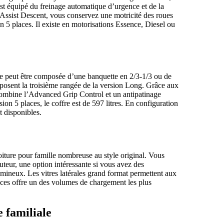
est équipé du freinage automatique d’urgence et de la
Assist Descent, vous conservez une motricité des roues
n 5 places. Il existe en motorisations Essence, Diesel ou
gée peut être composée d’une banquette en 2/3-1/3 ou de
mposent la troisième rangée de la version Long. Grâce aux
 combine l’Advanced Grip Control et un antipatinage
sion 5 places, le coffre est de 597 litres. En configuration
t disponibles.
oiture pour famille nombreuse au style original. Vous
uteur, une option intéressante si vous avez des
umineux. Les vitres latérales grand format permettent aux
aces offre un des volumes de chargement les plus
e familiale