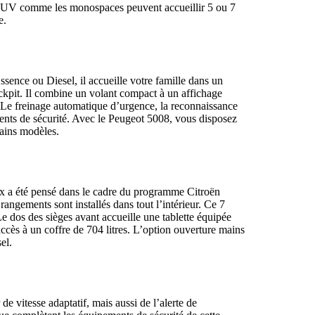
es SUV comme les monospaces peuvent accueillir 5 ou 7
e.
sence ou Diesel, il accueille votre famille dans un
ckpit. Il combine un volant compact à un affichage
 Le freinage automatique d’urgence, la reconnaissance
ents de sécurité. Avec le
Peugeot 5008
, vous disposez
tains modèles.
x a été pensé dans le cadre du programme Citroën
angements sont installés dans tout l’intérieur. Ce 7
Le dos des sièges avant accueille une tablette équipée
cès à un coffre de 704 litres. L’option ouverture mains
el.
de vitesse adaptatif, mais aussi de l’alerte de