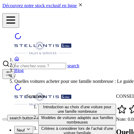
Découvrez notre stock exclusif en ligne
/
search
Blog
/
Quelles voitures acheter pour une famille nombreuse : Le guide
Sommaire
CONSEIL
Introduction au choix d’une voiture pour
une famille nombreuse
NOS CONCESSIONS
Modèles de voitures adaptés aux familles
search button - icon
Note: 0.0
nombreuses
Critères à considérer lors de l’achat d’une
Quell
Neuf
voiture familiale