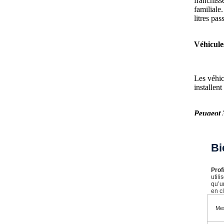
franchiss
familiale
litres pas
Véhicule
Les véhic
installen
Peugeot 
Ce modèle
incontour
Bi
surveilla
confort p
chargemen
Prof
util
qu’u
en cl
Citroën 
Mes
Cette voi
du progra