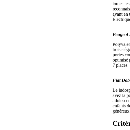
toutes le
reconnais
avant en 
Électriqu
Peugeot 
Polyvalen
trois siè
portes co
optimisé p
7 places,
Fiat Dob
Le ludosp
avez la p
adolescen
enfants d
généreux 
Critè