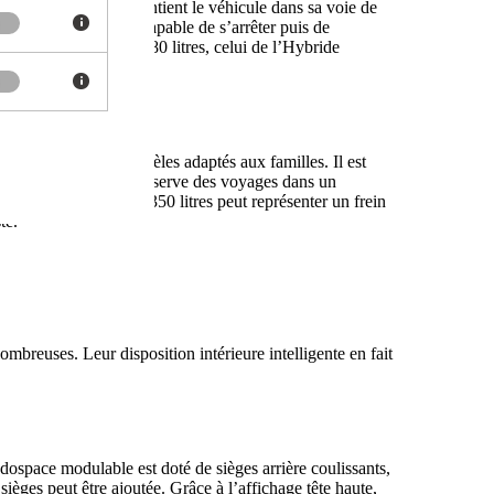
ome. Ce système maintient le véhicule dans sa voie de
r de vitesse adaptatif capable de s’arrêter puis de
èdent un coffre de 580 litres, celui de l’Hybride
aussi partie des modèles adaptés aux familles. Il est
gues distances. Il vous réserve des voyages dans un
evanche, le coffre de 350 litres peut représenter un frein
te.
breuses. Leur disposition intérieure intelligente en fait
ospace modulable est doté de sièges arrière coulissants,
ges peut être ajoutée. Grâce à l’affichage tête haute,