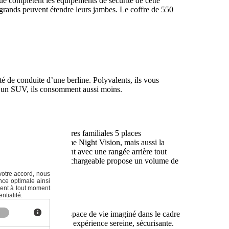
igue complètent les équipements de sécurité de cette
s grands peuvent étendre leurs jambes. Le coffre de 550
 de conduite d’une berline. Polyvalents, ils vous
qu’un SUV, ils consomment aussi moins.
rtie du top des voitures familiales 5 places
se adaptatif, le système Night Vision, mais aussi la
ns un habitacle élégant avec une rangée arrière tout
520 litres, l’Hybride rechargeable propose un volume de
votre accord, nous
nce optimale ainsi
ment à tout moment
ntialité.
e, elle offre un bel espace de vie imaginé dans le cadre
haque voyage en une expérience sereine, sécurisante.