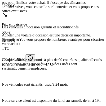
pas pour finaliser votre achat. Il s’occupe des démarches
12 990 €
administratives, vous conseille sur l’entretien et vous propose des
offres exclusives.
Prix en baisse de
Des véhicules d’occasion garantis et reconditionnés
500 €
Acheter une voiture d’occasion est une décision importante.
Stellantis &You vous propose de nombreux avantages pour sécuriser
12 490 €
votre achat :
TTC
106,17 € /Mois
Chaque véhicule est soumis à plus de 90 contrôles qualité effectués
par des techniciens qualifiés. Les pièces usées sont
après un premier loyer de 3 747 €
systématiquement remplacées.
Nos véhicules sont garantis jusqu’à 24 mois.
Notre service client est disponible du lundi au samedi, de 9h à 19h.