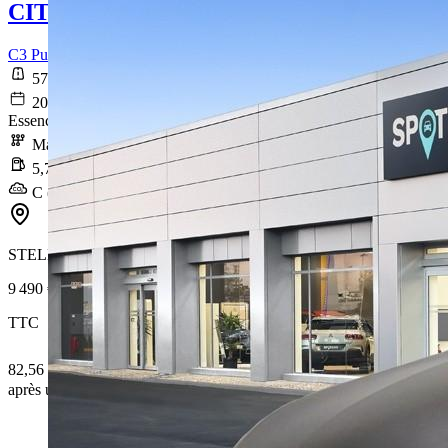
CITROEN C3
C3 PureTech 82 S&S BVM5 Shine
57 648 km
2020-06-11
Essence sans plomb
Manuelle
5,7 l/100km
C (129 g/km)
STELLANTIS &YOU MÉRIGNAC
9 490 €
TTC
82,56 € /Mois
après un premier loyer de 2 847 €