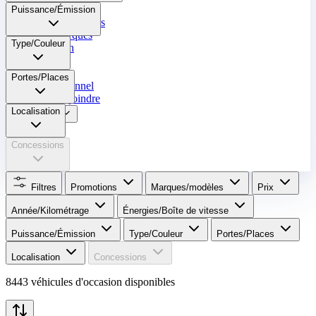
Occasion
Puissance/Émission
Nos promotions
Nos marques
Type/Couleur
Entretien
Reprise
Portes/Places
Professionnel
Nous rejoindre
Localisation
Plus
Concessions
Filtres
Promotions
Marques/modèles
Prix
Année/Kilométrage
Énergies/Boîte de vitesse​
Puissance/Émission
Type/Couleur
Portes/Places
Localisation
Concessions
8443 véhicules d'occasion disponibles