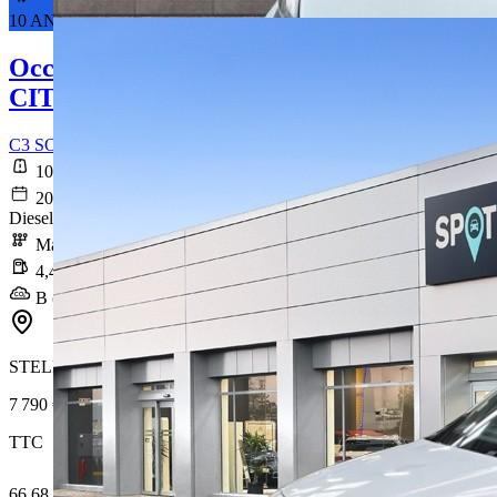
10 ANS DE GARANTIE*
Occasion
CITROEN C3
C3 SOCIETE BLUEHDI 100 S&S BVM FEEL BUSINESS R
108 184 km
2020-03-10
Diesel
Manuelle
4,4 l/100km
B (115 g/km)
STELLANTIS &YOU ORVAULT
7 790 €
TTC
66,68 € /Mois