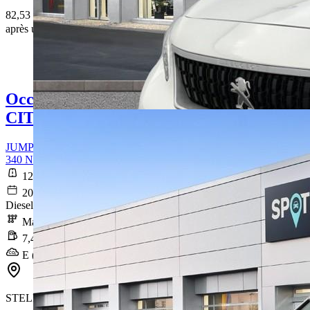
82,53 € /Mois
après un premier loyer de 2 937 €
Occasion
CITROEN JUMPY
JUMPY CAB APPROFONDIE XL BLUEHDI 120 BVM6 CLUB
340 NM
122 982 km
2020-11-30
Diesel
Manuelle
7,4 l/100km
E (193 g/km)
STELLANTIS &YOU LOMME