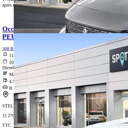
après un premier loyer de 6 357 €
Occasion
PEUGEOT 308
308 BlueHDi 100ch S&S BVM6 Active Business
114 537 km
2020-11-26
Diesel
Manuelle
4,5 l/100km
B (119 g/km)
STELLANTIS &YOU CESSON-SÉVIGNÉ
11 279 €
TTC