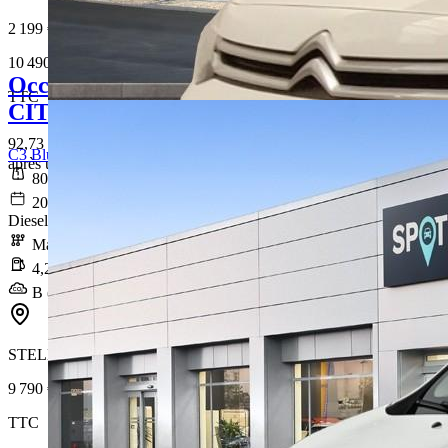
2 199 €
10 490 €
Occasion
TTC
CITROEN C3
92,73 € /Mois
C3 BlueHDi 100 S&S BVM6 Feel
après un premier loyer de 3 147 €
80 824 km
2020-12-18
Diesel
Manuelle
4,2 l/100km
B (111 g/km)
STELLANTIS &YOU ORVAULT
9 790 €
TTC