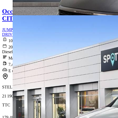
Occasion
CITROEN JUMPY
JUMPY CAB APPROFONDIE XL BLUEHDI 120 BVM6
DRIVER 340 NM
108 360 km
2020-09-24
Diesel
Manuelle
7,4 l/100km
E (194 g/km)
STELLANTIS &YOU LOMME
21 190 €
TTC
179,48 € /Mois