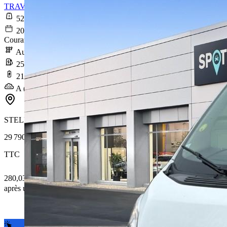
TRAVELLER Standard Electrique 50 kWh 136ch Active
52 421 km
2020-11-02
Courant électrique
Automatique
25,4 kWh/100km
219 km
A (0 g/km)
STELLANTIS &YOU MARSEILLE MICHELET
29 790 €
TTC
280,03 € /Mois
après un premier loyer de 8 937 €