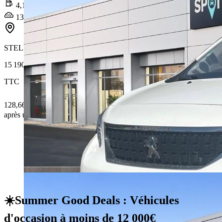
4,1 l/100km
136 g/km
STELLANTIS &YOU CESSON-SÉVIGNÉ RENNES SUD
15 190 €
TTC
128,66 € /Mois
après un premier loyer de 4 557 €
☀️Summer Good Deals : Véhicules
d'occasion à moins de 12 000€