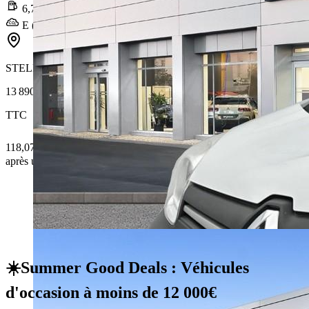
6,7 l/100km
E (176 g/km)
STELLANTIS &YOU BONDY
13 890 €
TTC
118,07 € /Mois
après un premier loyer de 4 167 €
☀️Summer Good Deals : Véhicules
d'occasion à moins de 12 000€