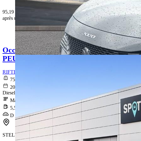
95,19 € /Mois
après un premier loyer de 3 383,7 €
Occasion
PEUGEOT RIFTER
RIFTER Long BlueHDi 100 S&S BVM6 Active
75 219 km
2020-10-01
Diesel
Manuelle
5,5 l/100km
D (145 g/km)
STELLANTIS &YOU LA DÉFENSE