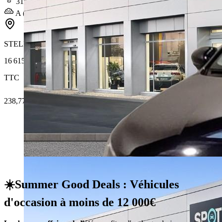
319 km
A (0 g/km)
STELLANTIS &YOU CESSON-SÉVIGNÉ RENNES SUD
16 615 €
TTC
238,77 € /Mois
☀️Summer Good Deals : Véhicules
d'occasion à moins de 12 000€