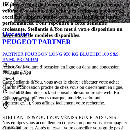
150,9 € /Mois
De plus en plus de Français choisissent d’acheter une
après un premier loyer de 5 307 €
voiture d’occasion. Ces véhicules séduisent par leur
excellent rapport qualité-prix, leur fiabilité et leurs
performances. Pour répondre à cette demande
croissante, Stellantis &You met à votre disposition un
Occasion
large stock de modèles disponibles.
PEUGEOT PARTNER
PARTNER FOURGON LONG 950 KG BLUEHDI 100 S&S
BVM5 PREMIUM
76 757 km
Acheter une voiture d’occasion en ligne ou dans une concession
Stellantis &You
2020-07-22
Diesel
Chez Stellantis &You, vous avez le choix : effectuer votre achat
Manuelle
dans une concession proche de chez vous ou directement en ligne.
5,7 l/100km
L’ensemble de notre stock est consultable sur notre site web. En
indiquant vos préférences (marque, modèle, carburant,
D (149 g/km)
kilométrage…), vous affinez facilement votre recherche.
STELLANTIS &YOU LYON VÉNISSIEUX ÉTATS-UNIS
Nos équipes vous accueillent en concession pour vous accompagner
Prix initial
dans votre projet. Après un essai, votre conseiller vous guide pas à