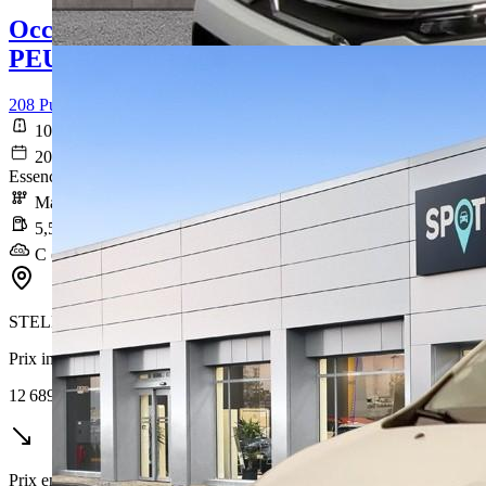
Occasion
PEUGEOT 208
208 PureTech 100 S&S BVM6 Allure
107 699 km
2020-01-29
Essence sans plomb
Manuelle
5,5 l/100km
C (124 g/km)
STELLANTIS &YOU LYON CARRÉ DE SOIE
Prix initial
12 689 €
Prix en baisse de