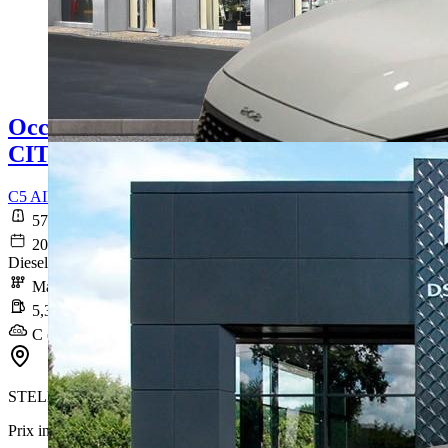
Occasion
CITROEN C5 AIRCROSS
C5 AIRCROSS BlueHDi 130 S&S BVM6 Feel
57 107 km
2020-06-29
Diesel
Manuelle
5,3 l/100km
C (138 g/km)
STELLANTIS &YOU LYON ÉCULLY
Prix initial