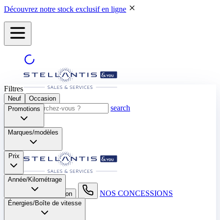
Découvrez notre stock exclusif en ligne
Filtres
Neuf
Occasion
search
Promotions
Marques/modèles
Prix
Année/Kilométrage
NOS CONCESSIONS
search button - icon
Énergies/Boîte de vitesse​
Neuf