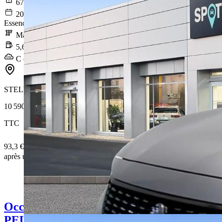
67 007 km
2020-02-19
Essence sans plomb
Manuelle
5,6 l/100km
C (126 g/km)
STELLANTIS &YOU ENGLOS
10 590 €
TTC
93,3 € /Mois
après un premier loyer de 3 177 €
Occasion
PEUGEOT 208