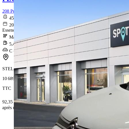
208 PureTech 75 S&S BVM5 Active Business
45 613 km
2020-08-28
Essence sans plomb
Manuelle
5,4 l/100km
C (122 g/km)
STELLANTIS &YOU LYON ÉCULLY
10 689 €
TTC
92,35 € /Mois
après un premier loyer de 3 206,7 €