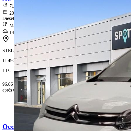
71 599 km
2020-12-09
Diesel
Manuelle
148 g/km
STELLANTIS &YOU BONDY
11 490 €
TTC
96,86 € /Mois
après un premier loyer de 3 447 €
Occasion