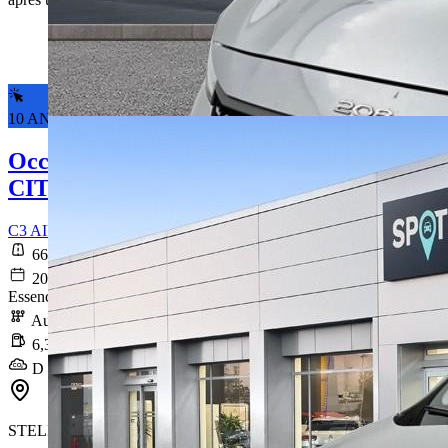
10 ANS DE GARANTIE*
Occasion
CITROEN C3 AIRCROSS
C3 AIRCROSS PureTech 130 S&S EAT6 Shine
66 616 km
2020-12-28
Essence sans plomb
Automatique
6,3 l/100km
D (142 g/km)
STELLANTIS &YOU JOINVILLE