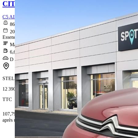
CITROEN C5 AIRCROSS
C5 AIRCROSS PureTech 130 S&S BVM6 Feel
86 931 km
2020-06-26
Essence sans plomb
Manuelle
6,6 l/100km
D (150 g/km)
STELLANTIS &YOU VILLENEUVE D ASCQ
12 390 €
TTC
107,79 € /Mois
après un premier loyer de 3 717 €