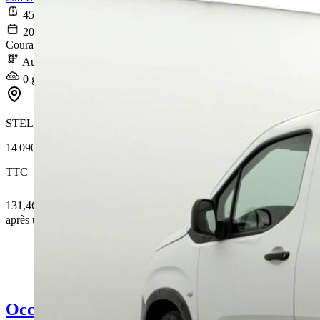
45 337 km
2020-12-30
Courant électrique
Automatique
0 g/km
STELLANTIS &YOU MONTIGNY
14 090 €
TTC
131,46 € /Mois
après un premier loyer de 4 227 €
Occasion