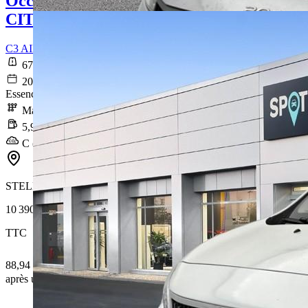
Occasion
CITROEN C3 AIRCROSS
C3 AIRCROSS PureTech 110 S&S BVM6 Shine Business
67 054 km
2020-11-26
Essence sans plomb
Manuelle
5,9 l/100km
C (134 g/km)
STELLANTIS &YOU MARSEILLE MICHELET
10 390 €
TTC
88,94 € /Mois
après un premier loyer de 3 117 €