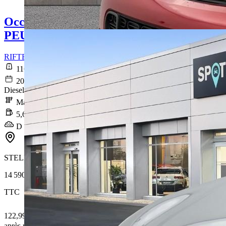
Occasion
PEUGEOT RIFTER
RIFTER Long BlueHDi 100 S&S BVM6 Active
116 140 km
2020-12-07
Diesel
Manuelle
5,6 l/100km
D (145 g/km)
STELLANTIS &YOU LA DÉFENSE
14 590 €
TTC
122,99 € /Mois
après un premier loyer de 4 377 €