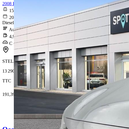
2008 BlueHDi 130 S&S EAT8 Allure
154 237 km
2020-10-29
Diesel
Automatique
4,9 l/100km
C (129 g/km)
STELLANTIS &YOU VERSAILLES
13 290 €
TTC
191,39 € /Mois