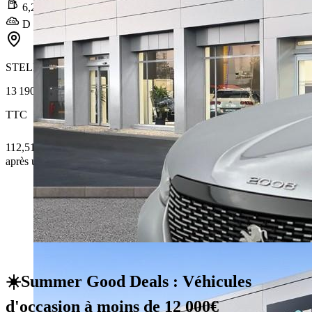
6,2 l/100km
D (141 g/km)
STELLANTIS &YOU PANTIN
13 190 €
TTC
112,51 € /Mois
après un premier loyer de 3 957 €
☀️Summer Good Deals : Véhicules
d'occasion à moins de 12 000€