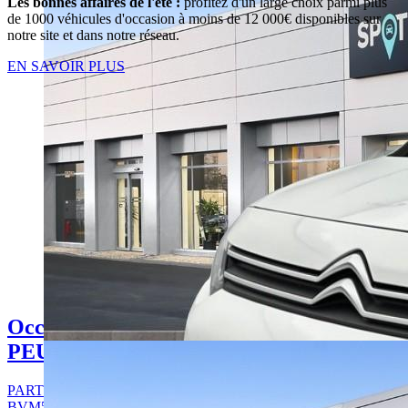
Les bonnes affaires de l'été :
profitez d'un large choix parmi plus
de 1000 véhicules d'occasion à moins de 12 000€ disponibles sur
notre site et dans notre réseau.
EN SAVOIR PLUS
Occasion
PEUGEOT PARTNER
PARTNER FOURGON STANDARD 650 KG BLUEHDI 75
BVM5 PREMIUM