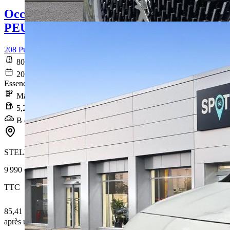
Occasion
PEUGEOT 208
208 PureTech 75 S&S BVM5 Active Business
80 342 km
2020-11-05
Essence sans plomb
Manuelle
5,2 l/100km
B (118 g/km)
STELLANTIS &YOU AMIENS
9 990 €
TTC
85,41 € /Mois
après un premier loyer de 2 997 €