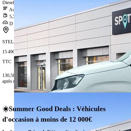
Diesel
Automatique
5,7 l/100km
D (151 g/km)
STELLANTIS &YOU PANTIN
15 490 €
TTC
130,58 € /Mois
après un premier loyer de 4 647 €
☀️Summer Good Deals : Véhicules
d'occasion à moins de 12 000€