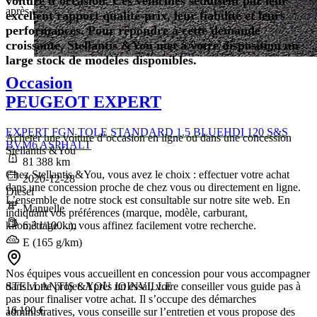
voiture d’occasion. Ces véhicules séduisent par leur
après un premier loyer de 3 057 €
excellent rapport qualité-prix, leur fiabilité et leurs
performances. Pour répondre à cette demande
croissante, Stellantis &You met à votre disposition un
large stock de modèles disponibles.
Occasion
PEUGEOT EXPERT
EXPERT FGN TOLE STANDARD 1.5 BLUEHDI 120 S&S
Acheter une voiture d’occasion en ligne ou dans une concession
BVM6 ASPHALT
Stellantis &You
81 388 km
Chez Stellantis &You, vous avez le choix : effectuer votre achat
2020-12-28
dans une concession proche de chez vous ou directement en ligne.
Diesel
L’ensemble de notre stock est consultable sur notre site web. En
Manuelle
indiquant vos préférences (marque, modèle, carburant,
6,3 l/100km
kilométrage…), vous affinez facilement votre recherche.
E (165 g/km)
Nos équipes vous accueillent en concession pour vous accompagner
STELLANTIS &YOU JOINVILLE
dans votre projet. Après un essai, votre conseiller vous guide pas à
pas pour finaliser votre achat. Il s’occupe des démarches
16 190 €
administratives, vous conseille sur l’entretien et vous propose des