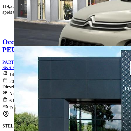
119,22 € /Mois
après un premier loyer de 4 139,7 €
Occasion
PEUGEOT PARTNER
PARTNER FOURGON STANDARD 650 KG BLUEHDI 130
S&S EAT8 PREMI
149 600 km
2020-01-30
Diesel
Automatique
6 l/100km
D (156 g/km)
STELLANTIS &YOU MALAKOFF