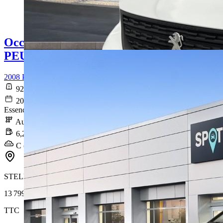
Occasion
PEUGEOT 2008
2008 PureTech 130 S&S EAT8 GT Line
92 100 km
2020-08-10
Essence sans plomb
Automatique
6,2 l/100km
C (140 g/km)
STELLANTIS &YOU CORBAS
13 799 €
TTC