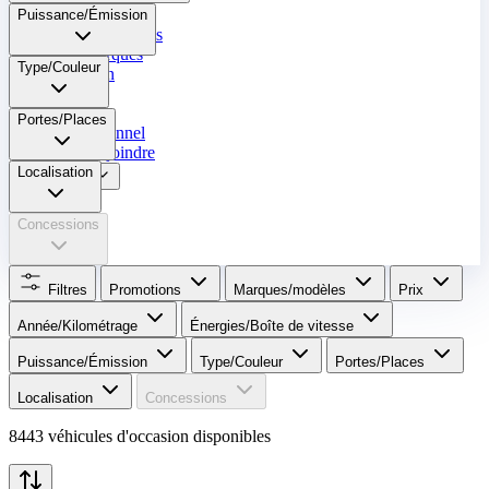
Occasion
Puissance/Émission
Nos promotions
Nos marques
Type/Couleur
Entretien
Reprise
Portes/Places
Professionnel
Nous rejoindre
Localisation
Plus
Concessions
Filtres
Promotions
Marques/modèles
Prix
Année/Kilométrage
Énergies/Boîte de vitesse​
Puissance/Émission
Type/Couleur
Portes/Places
Localisation
Concessions
8443 véhicules d'occasion disponibles