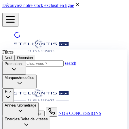
Découvrez notre stock exclusif en ligne
Filtres
Neuf
Occasion
search
Promotions
Marques/modèles
Prix
Année/Kilométrage
NOS CONCESSIONS
search button - icon
Énergies/Boîte de vitesse​
Neuf