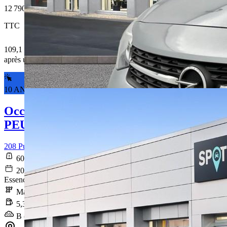
12 790 €
TTC
109,1 € /Mois
après un premier loyer de 3 837 €
10 ANS DE GARANTIE*
Occasion
PEUGEOT 208
208 PureTech 75 S&S BVM5 Style
60 057 km
2020-12-31
Essence sans plomb
Manuelle
5,3 l/100km
B (119 g/km)