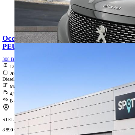
Occasion
PEUGEOT 308
308 BLUEHDI 100 S&S BVM6 PREMIUM PACK
123 009 km
2020-10-30
Diesel
Manuelle
4,5 l/100km
B (118 g/km)
STELLANTIS &YOU RONCQ
8 890 €