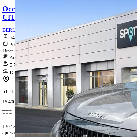
Occasion
CITROEN BERLINGO
BERLINGO VAN M 650 BLUEHDI 130 S&S EAT8 DRIVER
54 434 km
2020-12-10
Diesel
Automatique
5,7 l/100km
D (151 g/km)
STELLANTIS &YOU AULNAY-SOUS-BOIS
15 490 €
TTC
130,58 € /Mois
après un premier loyer de 4 647 €