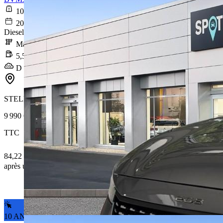
105 887 km
2020-12-23
Diesel
Manuelle
5,5 l/100km
D (144 g/km)
STELLANTIS &YOU ENGLOS
9 990 €
TTC
84,22 € /Mois
après un premier loyer de 2 997 €
10 ANS DE GARANTIE*