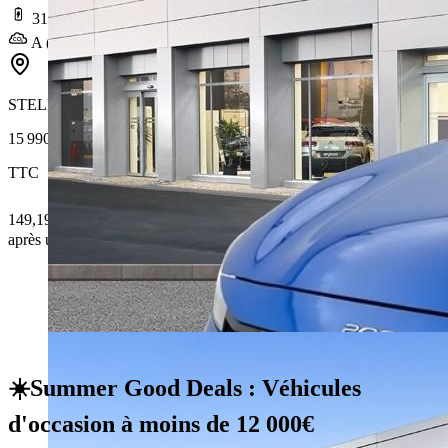
319 km
A (0 g/km)
STELLANTIS &YOU TOULOUSE ÉTATS-UNIS
15 990 €
TTC
149,19 € /Mois
après un premier loyer de 4 797 €
☀️Summer Good Deals : Véhicules
d'occasion à moins de 12 000€