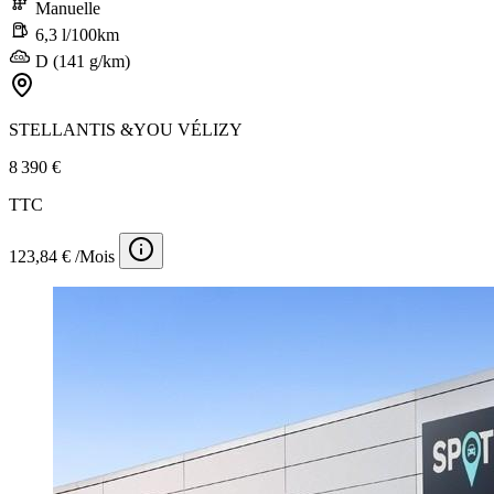
Manuelle
6,3 l/100km
D (141 g/km)
STELLANTIS &YOU VÉLIZY
8 390 €
TTC
123,84 € /Mois