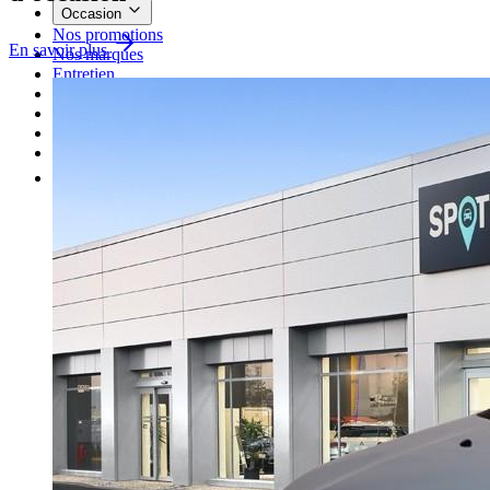
Occasion
Nos promotions
En savoir plus
Nos marques
Entretien
Reprise
Professionnel
Nous rejoindre
Plus