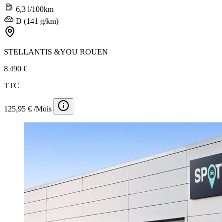
6,3 l/100km
D (141 g/km)
STELLANTIS &YOU ROUEN
8 490 €
TTC
125,95 € /Mois