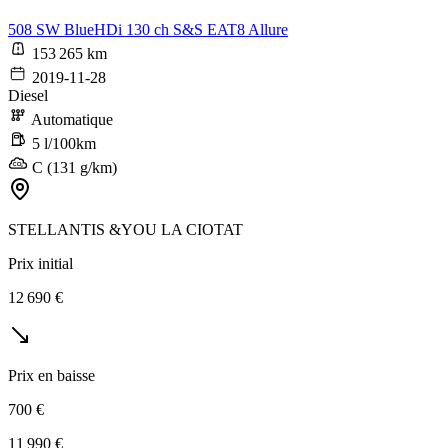
508 SW BlueHDi 130 ch S&S EAT8 Allure
153 265 km
2019-11-28
Diesel
Automatique
5 l/100km
C (131 g/km)
STELLANTIS &YOU LA CIOTAT
Prix initial
12 690 €
Prix en baisse
700 €
11 990 €