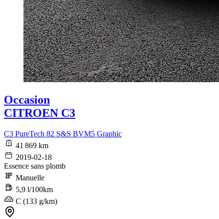
Occasion
CITROEN C3
C3 PureTech 82 S&S BVM5 Graphic
41 869 km
2019-02-18
Essence sans plomb
Manuelle
5,9 l/100km
C (133 g/km)