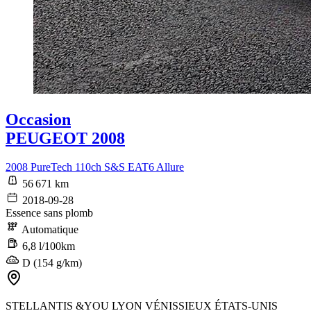
Occasion
PEUGEOT 2008
2008 PureTech 110ch S&S EAT6 Allure
56 671 km
2018-09-28
Essence sans plomb
Automatique
6,8 l/100km
D (154 g/km)
STELLANTIS &YOU LYON VÉNISSIEUX ÉTATS-UNIS