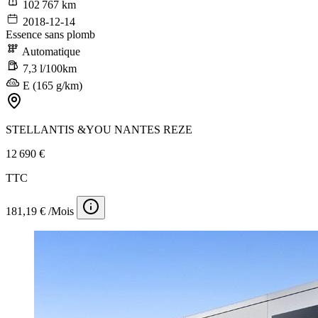
102 767 km
2018-12-14
Essence sans plomb
Automatique
7,3 l/100km
E (165 g/km)
STELLANTIS &YOU NANTES REZE
12 690 €
TTC
181,19 € /Mois