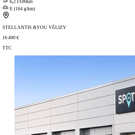
6,2 l/100km
E (164 g/km)
STELLANTIS &YOU VÉLIZY
16 490 €
TTC