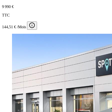
9 990 €
TTC
144,51 € /Mois