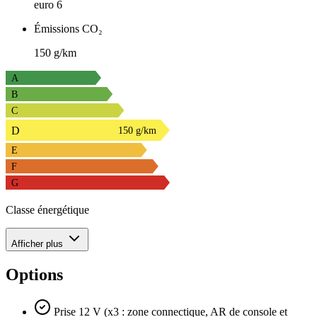
euro 6
Émissions CO₂
150 g/km
A
B
C
D
150 g/km
E
F
G
Classe énergétique
Afficher plus
Options
Prise 12 V (x3 : zone connectique, AR de console et