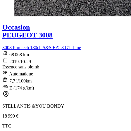
Occasion
PEUGEOT 3008
3008 Puretech 180ch S&S EAT8 GT Line
68 068 km
2019-10-29
Essence sans plomb
Automatique
7,7 l/100km
E (174 g/km)
STELLANTIS &YOU BONDY
18 990 €
TTC