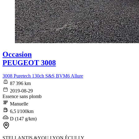
Occasion
PEUGEOT 3008
3008 Puretech 130ch S&S BVM6 Allure
87 396 km
2019-08-29
Essence sans plomb
Manuelle
6,5 l/100km
D (147 g/km)
STELLANTIS &YOU LYON ÉCULLY