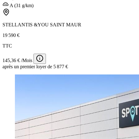
A (31 g/km)
STELLANTIS &YOU SAINT MAUR
19 590 €
TTC
145,36 € /Mois
après un premier loyer de 5 877 €