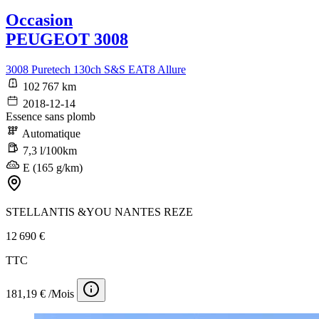
Occasion
PEUGEOT 3008
3008 Puretech 130ch S&S EAT8 Allure
102 767 km
2018-12-14
Essence sans plomb
Automatique
7,3 l/100km
E (165 g/km)
STELLANTIS &YOU NANTES REZE
12 690 €
TTC
181,19 € /Mois