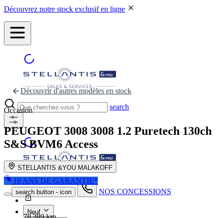
Découvrez notre stock exclusif en ligne
Découvrir d'autres modèles en stock
search
Occasion
PEUGEOT 3008
3008 1.2 Puretech 130ch
S&S BVM6 Access
STELLANTIS &YOU MALAKOFF
10 ANS DE GARANTIE*
NOS CONCESSIONS
search button - icon
Neuf
78 389 km