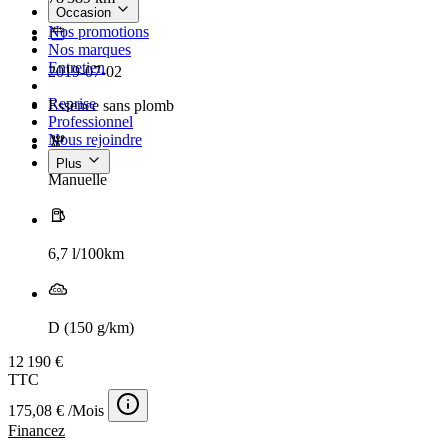
Occasion
Nos promotions
Nos marques
Entretien
2019-07-02
Reprise
Essence sans plomb
Professionnel
Nous rejoindre
Plus
Manuelle
6,7 l/100km
D (150 g/km)
12 190 €
TTC
175,08 € /Mois
Financez