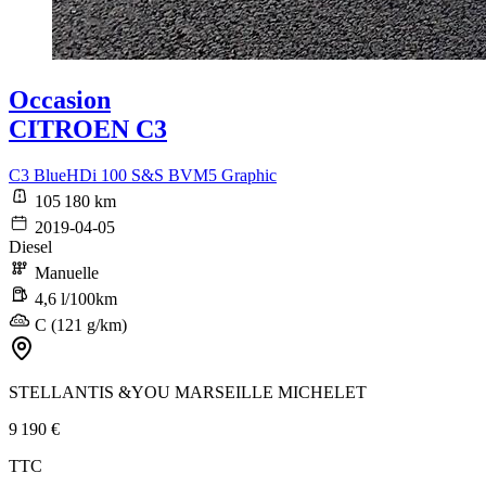
Occasion
CITROEN C3
C3 BlueHDi 100 S&S BVM5 Graphic
105 180 km
2019-04-05
Diesel
Manuelle
4,6 l/100km
C (121 g/km)
STELLANTIS &YOU MARSEILLE MICHELET
9 190 €
TTC