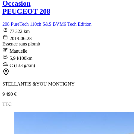
Occasion
PEUGEOT 208
208 PureTech 110ch S&S BVM6 Tech Edition
77 322 km
2019-06-28
Essence sans plomb
Manuelle
5,9 l/100km
C (133 g/km)
STELLANTIS &YOU MONTIGNY
9 490 €
TTC