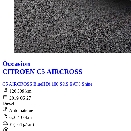
Occasion
CITROEN C5 AIRCROSS
C5 AIRCROSS BlueHDi 180 S&S EAT8 Shine
120 309 km
2019-06-27
Diesel
Automatique
6,2 l/100km
E (164 g/km)