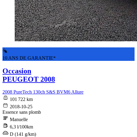
10 ANS DE GARANTIE*
Occasion
PEUGEOT 2008
2008 PureTech 130ch S&S BVM6 Allure
101 722 km
2018-10-25
Essence sans plomb
Manuelle
6,3 l/100km
D (141 g/km)