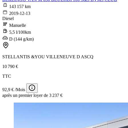
143 157 km
2019-12-13
Diesel
Manuelle
5,5 l/100km
D (144 g/km)
STELLANTIS &YOU VILLENEUVE D ASCQ
10 790 €
TTC
92,9 € /Mois
après un premier loyer de 3 237 €