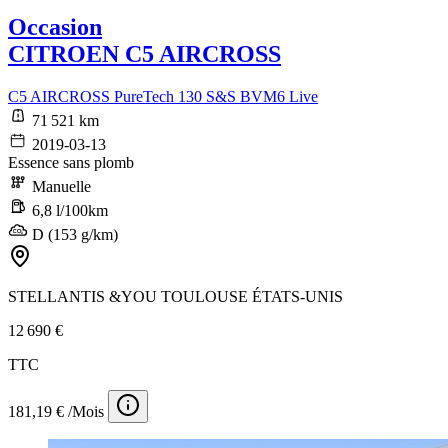
Occasion
CITROEN C5 AIRCROSS
C5 AIRCROSS PureTech 130 S&S BVM6 Live
71 521 km
2019-03-13
Essence sans plomb
Manuelle
6,8 l/100km
D (153 g/km)
STELLANTIS &YOU TOULOUSE ÉTATS-UNIS
12 690 €
TTC
181,19 € /Mois