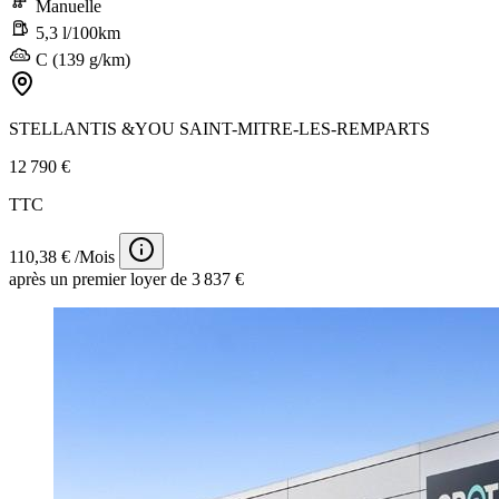
Manuelle
5,3 l/100km
C (139 g/km)
STELLANTIS &YOU SAINT-MITRE-LES-REMPARTS
12 790 €
TTC
110,38 € /Mois
après un premier loyer de 3 837 €