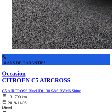
10 ANS DE GARANTIE*
Occasion
CITROEN C5 AIRCROSS
C5 AIRCROSS BlueHDi 130 S&S BVM6 Shine
131 790 km
2019-11-06
Diesel