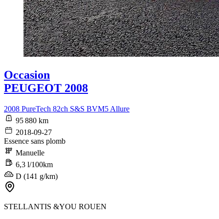
Occasion
PEUGEOT 2008
2008 PureTech 82ch S&S BVM5 Allure
95 880 km
2018-09-27
Essence sans plomb
Manuelle
6,3 l/100km
D (141 g/km)
STELLANTIS &YOU ROUEN