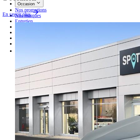
Occasion
Nos promotions
En savoir plus
Nos marques
Entretien
Reprise
Professionnel
Nous rejoindre
Plus