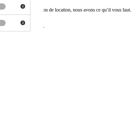
 un
crédit
ou une solution de location, nous avons ce qu’il vous faut.
ers la formule idéale.
ilité