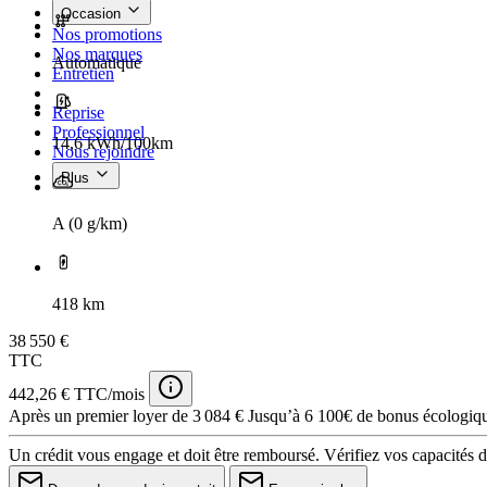
Occasion
Nos promotions
Nos marques
Automatique
Entretien
Reprise
Professionnel
14,6 kWh/100km
Nous rejoindre
Plus
A (0 g/km)
418 km
38 550 €
TTC
442,26 € TTC/mois
Après un premier loyer de 3 084 €
Jusqu’à 6 100€ de bonus écologique
Un crédit vous engage et doit être remboursé. Vérifiez vos capacités