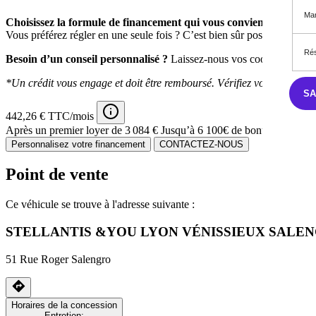
Mar
Choisissez la formule de financement qui vous convient,
avec des m
Vous préférez régler en une seule fois ? C’est bien sûr possible.
Rés
Besoin d’un conseil personnalisé ?
Laissez-nous vos coordonnées : l
*Un crédit vous engage et doit être remboursé. Vérifiez vos capacit
S
442,26 € TTC/mois
Après un premier loyer de 3 084 €
Jusqu’à 6 100€ de bonus écologique
Personnalisez votre financement
CONTACTEZ-NOUS
Point de vente
Ce véhicule se trouve à l'adresse suivante :
STELLANTIS &YOU LYON VÉNISSIEUX SALE
51 Rue Roger Salengro
Horaires de la concession
Entretien: