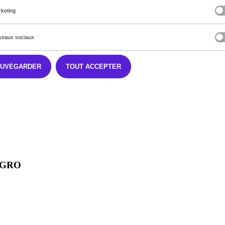
keting
ensualités flexibles et adaptées à votre budget. Que vous optiez pour
eaux sociaux
’un de nos experts vous contactera rapidement pour vous accompagner v
és de remboursement avant de vous engager.
AUVEGARDER
TOUT ACCEPTER
 remboursé selon conditions du décret applicable, sous réserve d’éligib
NGRO