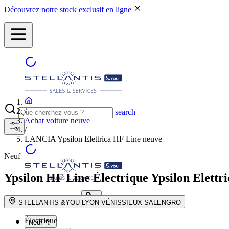
Découvrez notre stock exclusif en ligne
/
search
Achat voiture neuve
/
LANCIA Ypsilon Elettrica HF Line neuve
Neuf
Ypsilon HF Line Électrique
Ypsilon Elettr
NOS CONCESSIONS
search button - icon
STELLANTIS &YOU LYON VÉNISSIEUX SALENGRO
Électrique
Neuf