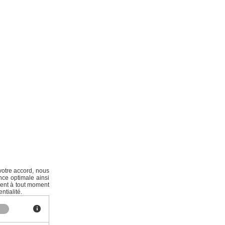
votre accord, nous
nce optimale ainsi
ment à tout moment
ntialité.