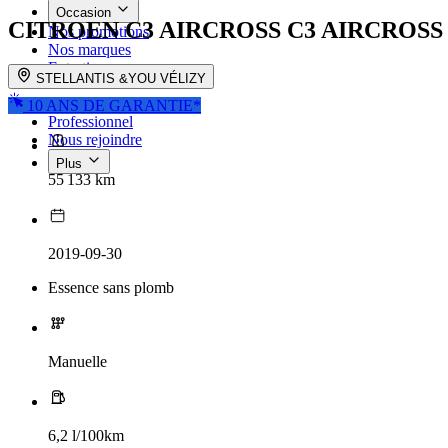
Occasion
CITROEN C3 AIRCROSS
C3 AIRCROSS 
Nos promotions
Nos marques
Entretien
STELLANTIS &YOU VÉLIZY
Reprise
10 ANS DE GARANTIE*
Professionnel
Nous rejoindre
Plus
55 133 km
2019-09-30
Essence sans plomb
Manuelle
6,2 l/100km