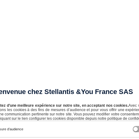
envenue chez Stellantis &You France SAS
itez d’une meilleure expérience sur notre site, en acceptant nos cookies.
Avec 
vec soin dans le respect de nos standards qualité dans nos centres de prép
isons les cookies à des fins de mesures d’audience et pour vous offrir une expérie
ne communication pertinente sur notre site. Vous pouvez modifier votre consente
iquant sur le lien configurer les cookies disponible depuis notre politique de confide
ure d’audience