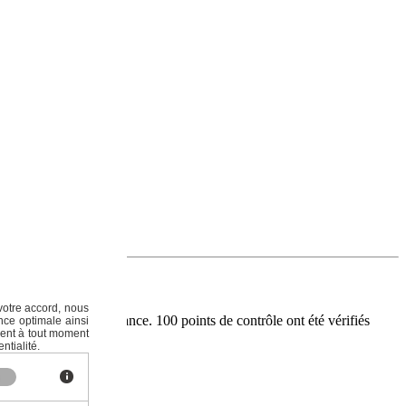
votre accord, nous
aration à travers la France. 100 points de contrôle ont été vérifiés
nce optimale ainsi
ment à tout moment
ntialité.