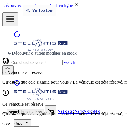
Découvrez notre stock exclusif en ligne
Vu
155
fois
Découvrir d'autres modèles en stock
search
Ce véhicule est réservé
Qu’est-ce que cela signifie pour vous ? Le véhicule est déjà réservé, ma
Ce véhicule est réservé
NOS CONCESSIONS
search button - icon
Qu’est-ce que cela signifie pour vous ? Le véhicule est déjà réservé, ma
Occasion
Neuf