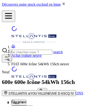
Découvrez notre stock exclusif en ligne
/
search
Achat voiture neuve
/
FIAT 600e Icône 54kWh 156ch neuve
Neuf
600e
600e Icône 54kWh 156ch
NOS CONCESSIONS
search button - icon
STELLANTIS &YOU VILLENEUVE D ASCQ IV
Électrique
Neuf