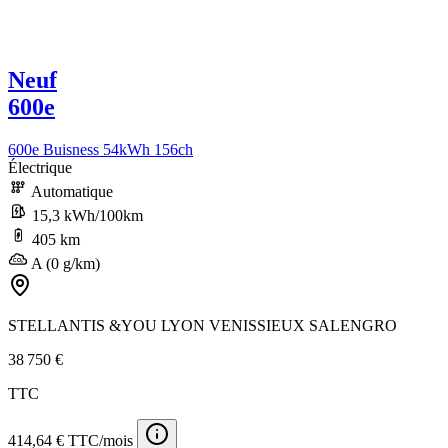
Neuf
600e
600e Buisness 54kWh 156ch
Électrique
Automatique
15,3 kWh/100km
405 km
A (0 g/km)
STELLANTIS &YOU LYON VENISSIEUX SALENGRO
38 750 €
TTC
414,64 € TTC/mois