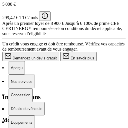
5 000 €
299,42 € TTC/mois
Après un premier loyer de 8 900 €
Jusqu’à 6 100€ de prime CEE
CERTINERGY remboursée selon conditions du décret applicable,
sous réserve d’éligibilité
Un crédit vous engage et doit être remboursé. Vérifiez vos capacités
de remboursement avant de vous engager.
Demandez un devis gratuit
En savoir plus
Aperçu
Nos services
Concession
Informations
Détails du véhicule
Moteur
Équipements