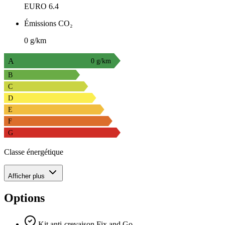
EURO 6.4
Émissions CO₂
0 g/km
A
0 g/km
B
C
D
E
F
G
Classe énergétique
Afficher plus
Options
Kit anti-crevaison Fix and Go