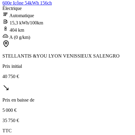
600e Icône 54kWh 156ch
Électrique
Automatique
15,3 kWh/100km
404 km
A (0 g/km)
STELLANTIS &YOU LYON VENISSIEUX SALENGRO
Prix initial
40 750 €
Prix en baisse de
5 000 €
35 750 €
TTC