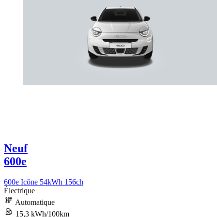
Neuf
600e
600e Icône 54kWh 156ch
Électrique
Automatique
15,3 kWh/100km