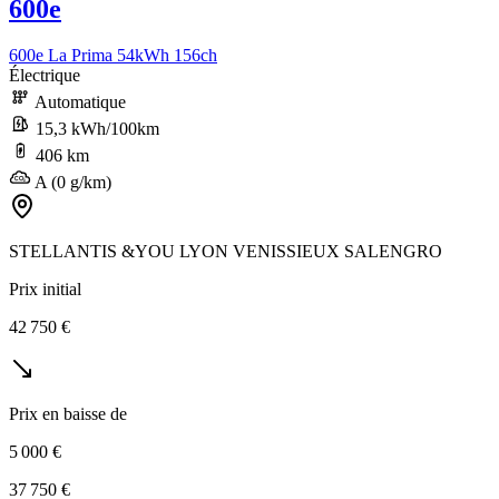
600e
600e La Prima 54kWh 156ch
Électrique
Automatique
15,3 kWh/100km
406 km
A (0 g/km)
STELLANTIS &YOU LYON VENISSIEUX SALENGRO
Prix initial
42 750 €
Prix en baisse de
5 000 €
37 750 €