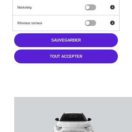
Prix en baisse de
Marketing
5 000 €
37 850 €
Réseaux sociaux
TTC
SAUVEGARDER
325,72 € TTC/mois
Après un premier loyer de 8 900 €
Jusqu’à 6 100€ de prime CEE
TOUT ACCEPTER
CERTINERGY remboursée selon conditions du décret applicable,
sous réserve d’éligibilité