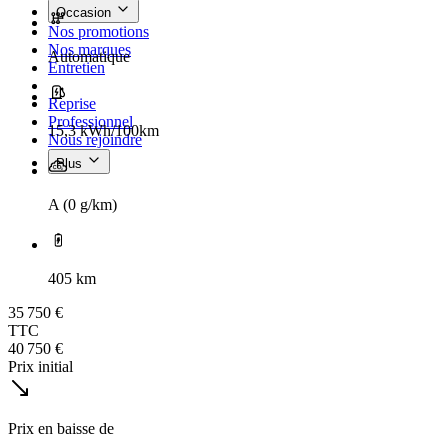
Occasion
Nos promotions
Nos marques
Automatique
Entretien
Reprise
Professionnel
15,3 kWh/100km
Nous rejoindre
Plus
A (0 g/km)
405 km
35 750 €
TTC
40 750 €
Prix initial
Prix en baisse de