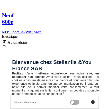
Neuf
600e
600e Sport 54kWh 156ch
Électrique
Automatique
15,6 kWh/100km
398 km
A (0 g/km)
Bienvenue chez Stellantis &You
France SAS
Profitez d’une meilleure expérience sur notre site, en
STELLANTIS &YOU VILLENEUVE D ASCQ IV
acceptant nos cookies.
Avec votre accord, nous utilisons les
cookies à des fins de mesures d’audience et pour vous offrir une
Prix initial
expérience optimale ainsi qu’une communication pertinente sur
notre site. Vous pouvez modifier votre consentement à tout
moment en cliquant sur le lien configurer les cookies disponible
42 850 €
depuis notre politique de confidentialité.
Mesure d’audience