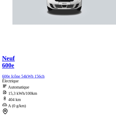
Neuf
600e
600e Icône 54kWh 156ch
Électrique
Automatique
15,3 kWh/100km
404 km
A (0 g/km)