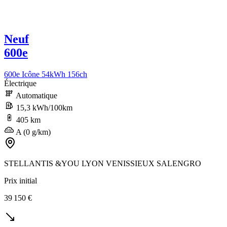
Neuf
600e
600e Icône 54kWh 156ch
Électrique
Automatique
15,3 kWh/100km
405 km
A (0 g/km)
STELLANTIS &YOU LYON VENISSIEUX SALENGRO
Prix initial
39 150 €