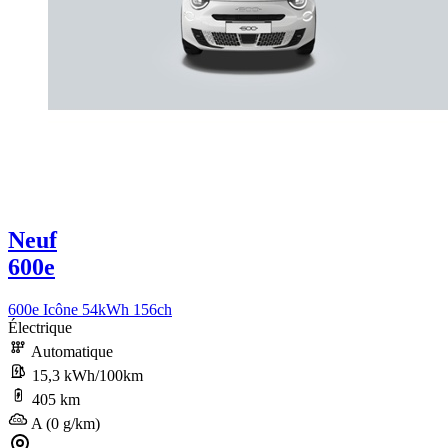
Neuf
600e
600e Icône 54kWh 156ch
Électrique
Automatique
15,3 kWh/100km
405 km
A (0 g/km)