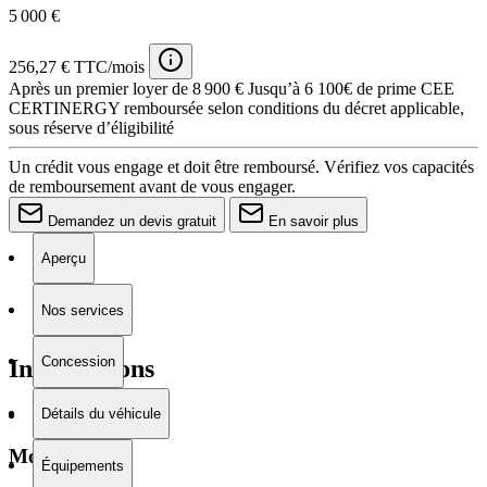
5 000 €
256,27 € TTC/mois
Après un premier loyer de 8 900 €
Jusqu’à 6 100€ de prime CEE
CERTINERGY remboursée selon conditions du décret applicable,
sous réserve d’éligibilité
Un crédit vous engage et doit être remboursé. Vérifiez vos capacités
de remboursement avant de vous engager.
Demandez un devis gratuit
En savoir plus
Aperçu
Nos services
Concession
Informations
Détails du véhicule
Moteur
Équipements