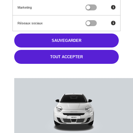
37 850 €
Marketing
TTC
Réseaux sociaux
325,72 € TTC/mois
Après un premier loyer de 8 900 €
Jusqu’à 6 100€ de prime CEE
CERTINERGY remboursée selon conditions du décret applicable,
SAUVEGARDER
sous réserve d’éligibilité
TOUT ACCEPTER