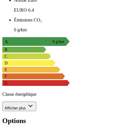
Norme Euro
EURO 6.4
Émissions CO₂
0 g/km
A
0 g/km
B
C
D
E
F
G
Classe énergétique
Afficher plus
Options