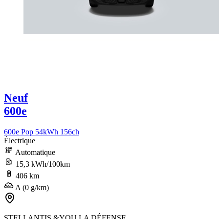
Neuf
600e
600e Pop 54kWh 156ch
Électrique
Automatique
15,3 kWh/100km
406 km
A (0 g/km)
STELLANTIS &YOU LA DÉFENSE