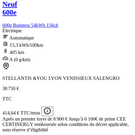
Neuf
600e
600e Buisness 54kWh 156ch
Électrique
Automatique
15,3 kWh/100km
405 km
A (0 g/km)
STELLANTIS &YOU LYON VENISSIEUX SALENGRO
38 750 €
TTC
414,64 € TTC/mois
Après un premier loyer de 8 900 €
Jusqu’à 6 100€ de prime CEE
CERTINERGY remboursée selon conditions du décret applicable,
sous réserve d’éligibilité