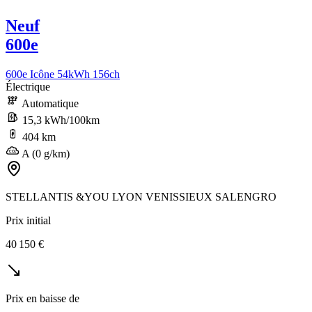
Neuf
600e
600e Icône 54kWh 156ch
Électrique
Automatique
15,3 kWh/100km
404 km
A (0 g/km)
STELLANTIS &YOU LYON VENISSIEUX SALENGRO
Prix initial
40 150 €
Prix en baisse de