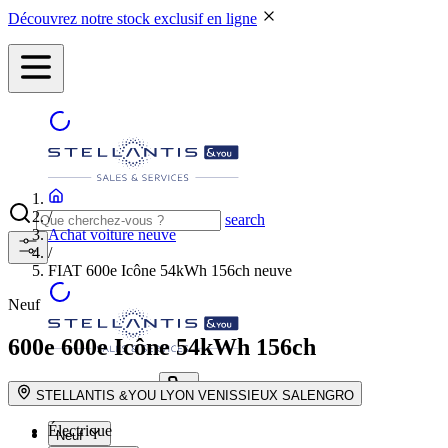
Découvrez notre stock exclusif en ligne
/
search
Achat voiture neuve
/
FIAT 600e Icône 54kWh 156ch neuve
Neuf
600e
600e Icône 54kWh 156ch
NOS CONCESSIONS
search button - icon
STELLANTIS &YOU LYON VENISSIEUX SALENGRO
Électrique
Neuf