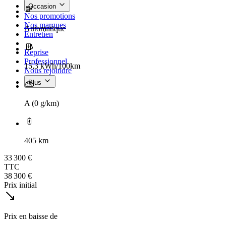
Occasion
Nos promotions
Nos marques
Automatique
Entretien
Reprise
Professionnel
15,3 kWh/100km
Nous rejoindre
Plus
A (0 g/km)
405 km
33 300 €
TTC
38 300 €
Prix initial
Prix en baisse de