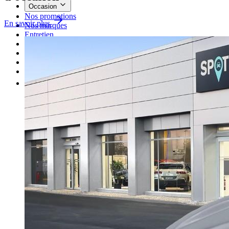
Occasion
Nos promotions
En savoir plus
Nos marques
Entretien
Reprise
Professionnel
Nous rejoindre
Plus