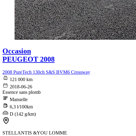
Occasion
PEUGEOT 2008
2008 PureTech 130ch S&S BVM6 Crossway
121 000 km
2018-06-26
Essence sans plomb
Manuelle
6,3 l/100km
D (142 g/km)
STELLANTIS &YOU LOMME