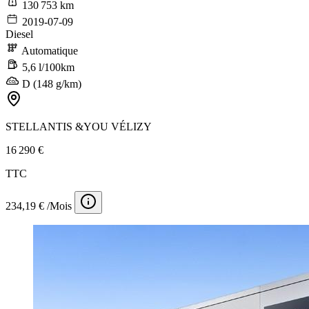
130 753 km
2019-07-09
Diesel
Automatique
5,6 l/100km
D (148 g/km)
STELLANTIS &YOU VÉLIZY
16 290 €
TTC
234,19 € /Mois