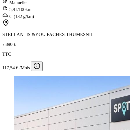
Manuelle
5,9 l/100km
C (132 g/km)
STELLANTIS &YOU FACHES-THUMESNIL
7 890 €
TTC
117,54 € /Mois