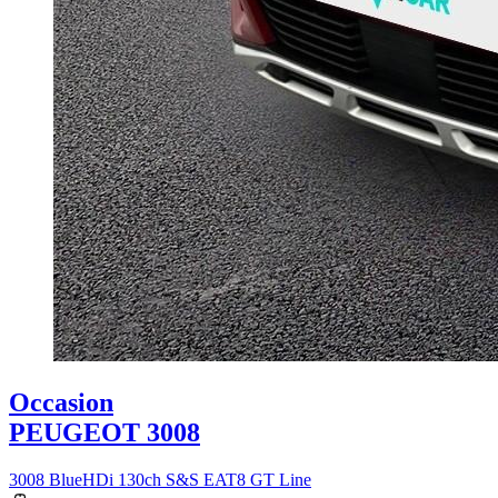
Occasion
PEUGEOT 3008
3008 BlueHDi 130ch S&S EAT8 GT Line