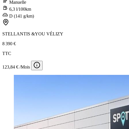
Manuelle
6,3 l/100km
D (141 g/km)
STELLANTIS &YOU VÉLIZY
8 390 €
TTC
123,84 € /Mois