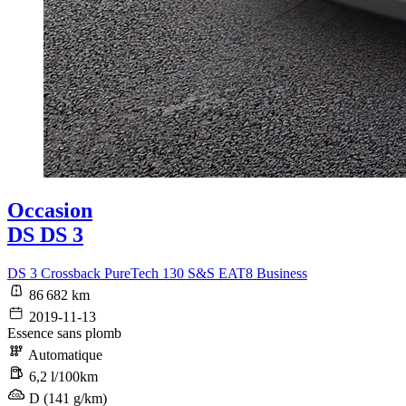
Occasion
DS DS 3
DS 3 Crossback PureTech 130 S&S EAT8 Business
86 682 km
2019-11-13
Essence sans plomb
Automatique
6,2 l/100km
D (141 g/km)