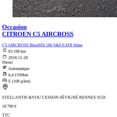
Occasion
CITROEN C5 AIRCROSS
C5 AIRCROSS BlueHDi 180 S&S EAT8 Shine
83 198 km
2018-11-28
Diesel
Automatique
6,4 l/100km
E (168 g/km)
STELLANTIS &YOU CESSON-SÉVIGNÉ RENNES SUD
18 790 €
TTC