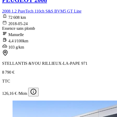
PEUGEOT 2008
2008 1.2 PureTech 110ch S&S BVM5 GT Line
72 608 km
2018-05-24
Essence sans plomb
Manuelle
4,4 l/100km
103 g/km
STELLANTIS &YOU RILLIEUX-LA-PAPE 971
8 790 €
TTC
126,16 € /Mois