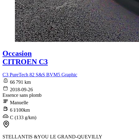
Occasion
CITROEN C3
C3 PureTech 82 S&S BVM5 Graphic
66 791 km
2018-09-26
Essence sans plomb
Manuelle
6 l/100km
C (133 g/km)
STELLANTIS &YOU LE GRAND-QUEVILLY