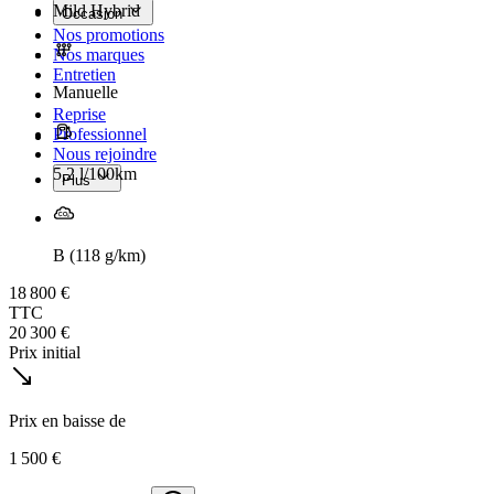
Mild Hybrid
Occasion
Nos promotions
Nos marques
Entretien
Manuelle
Reprise
Professionnel
Nous rejoindre
5,2 l/100km
Plus
B (118 g/km)
18 800 €
TTC
20 300 €
Prix initial
Prix en baisse de
1 500 €