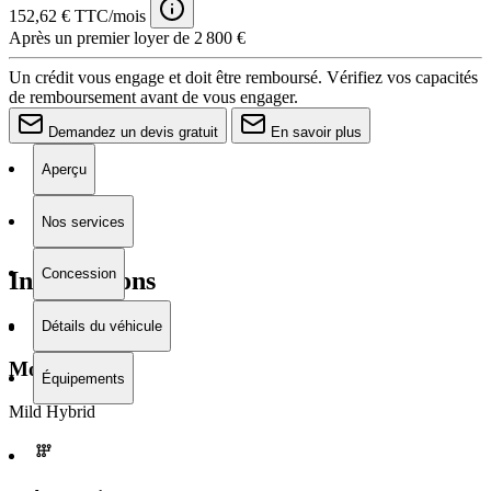
152,62 € TTC/mois
Après un premier loyer de 2 800 €
Un crédit vous engage et doit être remboursé. Vérifiez vos capacités
de remboursement avant de vous engager.
Demandez un devis gratuit
En savoir plus
Aperçu
Nos services
Concession
Informations
Détails du véhicule
Moteur
Équipements
Mild Hybrid