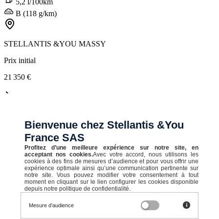
5,2 l/100km
B (118 g/km)
STELLANTIS &YOU MASSY
Prix initial
21 350 €
Prix en baisse de
Bienvenue chez Stellantis &You
1 500 €
France SAS
19 850 €
Profitez d’une meilleure expérience sur notre site, en
acceptant nos cookies.
Avec votre accord, nous utilisons les
cookies à des fins de mesures d’audience et pour vous offrir une
TTC
expérience optimale ainsi qu’une communication pertinente sur
notre site. Vous pouvez modifier votre consentement à tout
moment en cliquant sur le lien configurer les cookies disponible
165,48 € TTC/mois
depuis notre politique de confidentialité.
Après un premier loyer de 2 800 €
Mesure d’audience