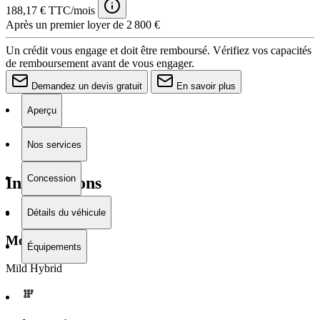
188,17 € TTC/mois
Après un premier loyer de 2 800 €
Un crédit vous engage et doit être remboursé. Vérifiez vos capacités
de remboursement avant de vous engager.
Demandez un devis gratuit
En savoir plus
Aperçu
Nos services
Concession
Informations
Détails du véhicule
Moteur
Équipements
Mild Hybrid