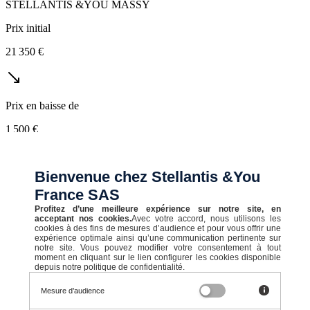
STELLANTIS &YOU MASSY
Prix initial
21 350 €
Prix en baisse de
1 500 €
19 850 €
Bienvenue chez Stellantis &You
TTC
France SAS
165,48 € TTC/mois
Profitez d’une meilleure expérience sur notre site, en
acceptant nos cookies.
Avec votre accord, nous utilisons les
Après un premier loyer de 2 800 €
cookies à des fins de mesures d’audience et pour vous offrir une
expérience optimale ainsi qu’une communication pertinente sur
notre site. Vous pouvez modifier votre consentement à tout
moment en cliquant sur le lien configurer les cookies disponible
depuis notre politique de confidentialité.
Neuf
Mesure d’audience
500 Hybrid Berline