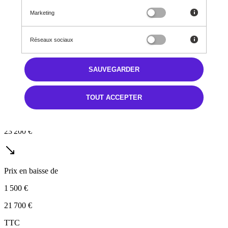
Marketing
Icône berline Hybrid 1.0 FireFly
Mild Hybrid
Manuelle
Réseaux sociaux
5,3 l/100km
B (120 g/km)
SAUVEGARDER
STELLANTIS &YOU LA DÉFENSE
TOUT ACCEPTER
Prix initial
23 200 €
Prix en baisse de
1 500 €
21 700 €
TTC