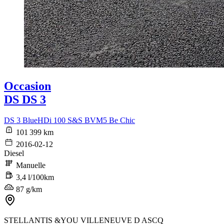
Occasion
DS DS 3
DS 3 BlueHDi 100 S&S BVM5 Be Chic
101 399 km
2016-02-12
Diesel
Manuelle
3,4 l/100km
87 g/km
STELLANTIS &YOU VILLENEUVE D ASCQ