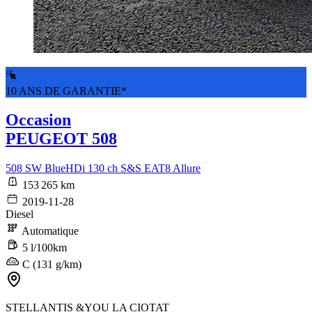
10 ANS DE GARANTIE*
Occasion
PEUGEOT 508
508 SW BlueHDi 130 ch S&S EAT8 Allure
153 265 km
2019-11-28
Diesel
Automatique
5 l/100km
C (131 g/km)
STELLANTIS &YOU LA CIOTAT