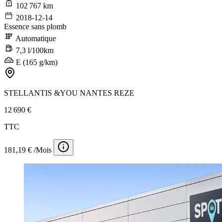
102 767 km
2018-12-14
Essence sans plomb
Automatique
7,3 l/100km
E (165 g/km)
STELLANTIS &YOU NANTES REZE
12 690 €
TTC
181,19 € /Mois