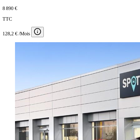
8 890 €
TTC
128,2 € /Mois