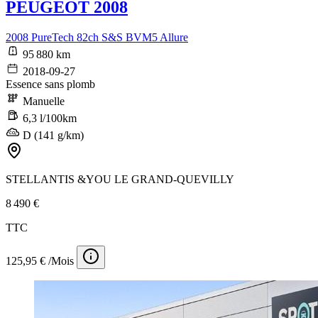
PEUGEOT 2008
2008 PureTech 82ch S&S BVM5 Allure
95 880 km
2018-09-27
Essence sans plomb
Manuelle
6,3 l/100km
D (141 g/km)
STELLANTIS &YOU LE GRAND-QUEVILLY
8 490 €
TTC
125,95 € /Mois