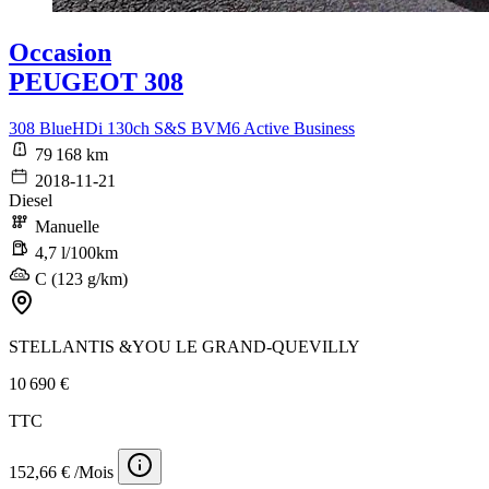
Occasion
PEUGEOT 308
308 BlueHDi 130ch S&S BVM6 Active Business
79 168 km
2018-11-21
Diesel
Manuelle
4,7 l/100km
C (123 g/km)
STELLANTIS &YOU LE GRAND-QUEVILLY
10 690 €
TTC
152,66 € /Mois