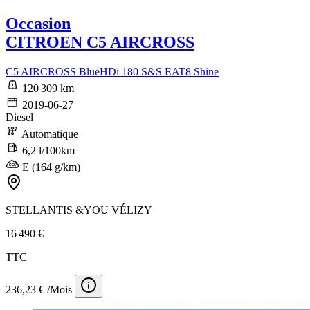
Occasion
CITROEN C5 AIRCROSS
C5 AIRCROSS BlueHDi 180 S&S EAT8 Shine
120 309 km
2019-06-27
Diesel
Automatique
6,2 l/100km
E (164 g/km)
STELLANTIS &YOU VÉLIZY
16 490 €
TTC
236,23 € /Mois