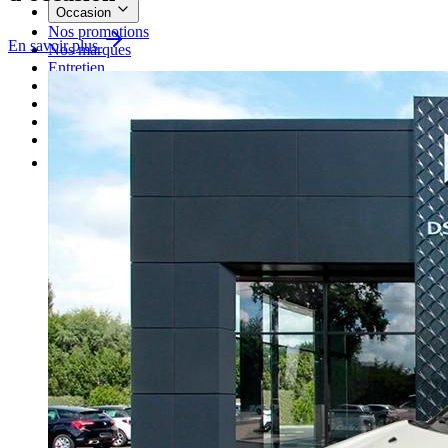
Occasion
Nos promotions
En savoir plus
Nos marques
Entretien
Reprise
Professionnel
Nous rejoindre
Plus