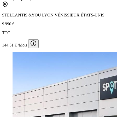
STELLANTIS &YOU LYON VÉNISSIEUX ÉTATS-UNIS
9 990 €
TTC
144,51 € /Mois