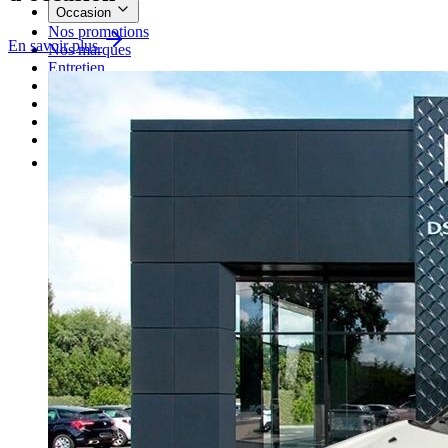
Occasion
Nos promotions
En savoir plus
Nos marques
Entretien
Reprise
Professionnel
Nous rejoindre
Plus