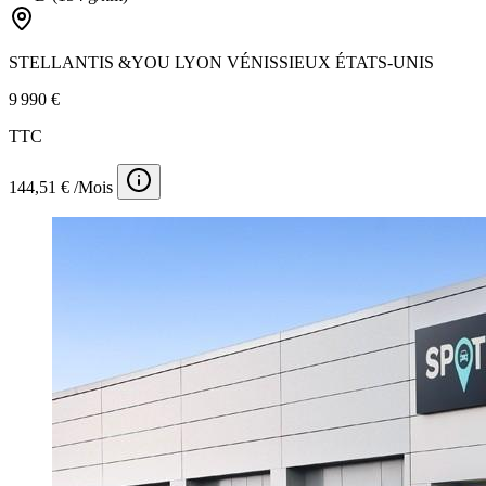
STELLANTIS &YOU LYON VÉNISSIEUX ÉTATS-UNIS
9 990 €
TTC
144,51 € /Mois