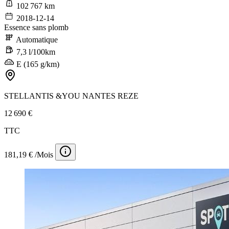
102 767 km
2018-12-14
Essence sans plomb
Automatique
7,3 l/100km
E (165 g/km)
STELLANTIS &YOU NANTES REZE
12 690 €
TTC
181,19 € /Mois