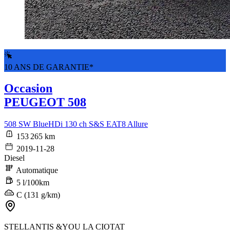
10 ANS DE GARANTIE*
Occasion
PEUGEOT 508
508 SW BlueHDi 130 ch S&S EAT8 Allure
153 265 km
2019-11-28
Diesel
Automatique
5 l/100km
C (131 g/km)
STELLANTIS &YOU LA CIOTAT