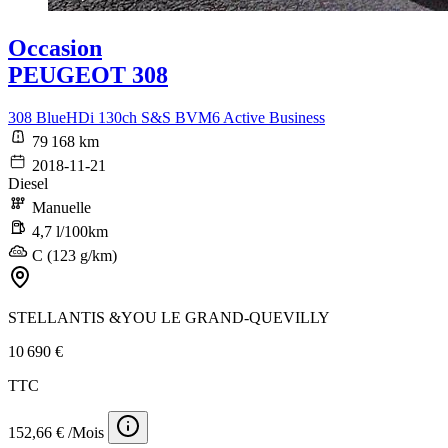
Occasion
PEUGEOT 308
308 BlueHDi 130ch S&S BVM6 Active Business
79 168 km
2018-11-21
Diesel
Manuelle
4,7 l/100km
C (123 g/km)
STELLANTIS &YOU LE GRAND-QUEVILLY
10 690 €
TTC
152,66 € /Mois