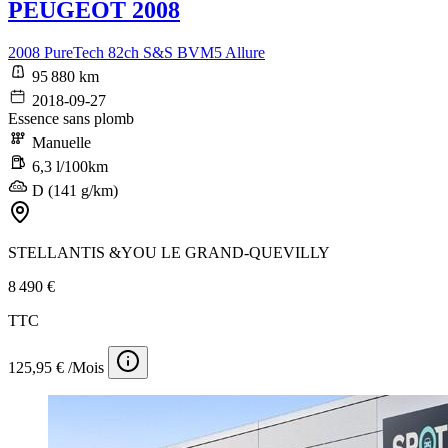
PEUGEOT 2008
2008 PureTech 82ch S&S BVM5 Allure
95 880 km
2018-09-27
Essence sans plomb
Manuelle
6,3 l/100km
D (141 g/km)
STELLANTIS &YOU LE GRAND-QUEVILLY
8 490 €
TTC
125,95 € /Mois