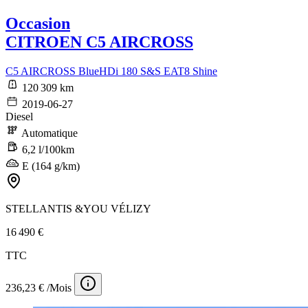
Occasion
CITROEN C5 AIRCROSS
C5 AIRCROSS BlueHDi 180 S&S EAT8 Shine
120 309 km
2019-06-27
Diesel
Automatique
6,2 l/100km
E (164 g/km)
STELLANTIS &YOU VÉLIZY
16 490 €
TTC
236,23 € /Mois