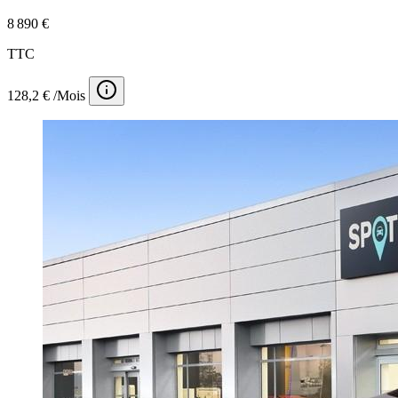
8 890 €
TTC
128,2 € /Mois