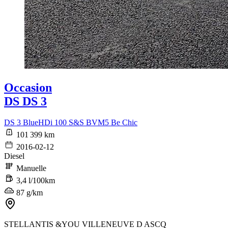
Occasion
DS DS 3
DS 3 BlueHDi 100 S&S BVM5 Be Chic
101 399 km
2016-02-12
Diesel
Manuelle
3,4 l/100km
87 g/km
STELLANTIS &YOU VILLENEUVE D ASCQ