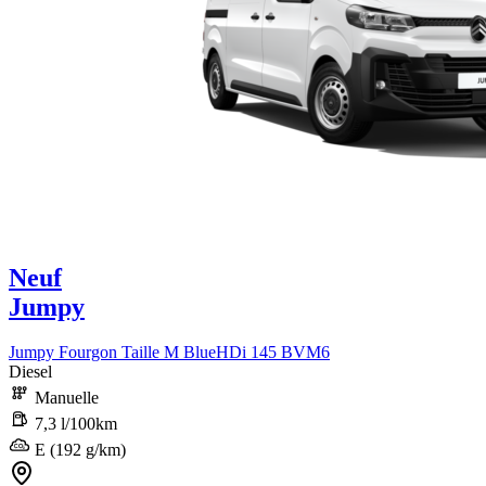
Neuf
Jumpy
Jumpy Fourgon Taille M BlueHDi 145 BVM6
Diesel
Manuelle
7,3 l/100km
E (192 g/km)