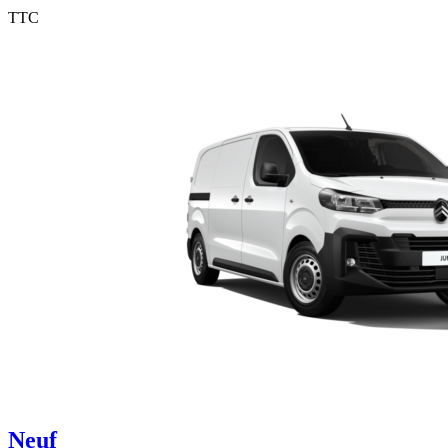
TTC
Neuf