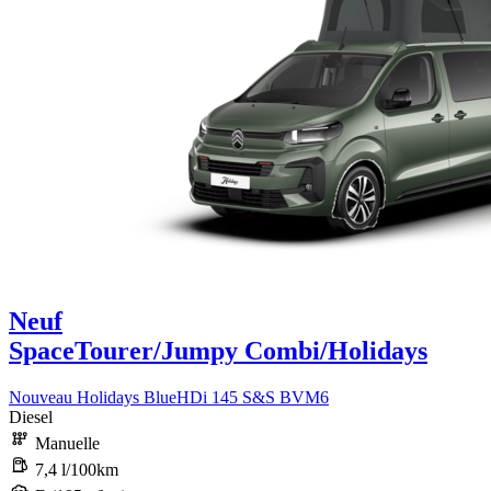
Neuf
SpaceTourer/Jumpy Combi/Holidays
Nouveau Holidays BlueHDi 145 S&S BVM6
Diesel
Manuelle
7,4 l/100km