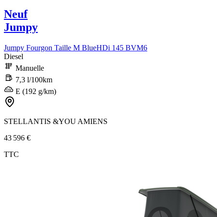
Neuf
Jumpy
Jumpy Fourgon Taille M BlueHDi 145 BVM6
Diesel
Manuelle
7,3 l/100km
E (192 g/km)
STELLANTIS &YOU AMIENS
43 596 €
TTC