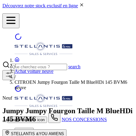
Découvrez notre stock exclusif en ligne
/
search
Achat voiture neuve
/
CITROEN Jumpy Fourgon Taille M BlueHDi 145 BVM6
neuve
Neuf
Jumpy
Jumpy Fourgon Taille M BlueHDi
145 BVM6
NOS CONCESSIONS
search button - icon
Neuf
STELLANTIS &YOU AMIENS