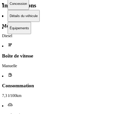
Concession
Informations
Détails du véhicule
Moteur
Équipements
Diesel
Boîte de vitesse​
Manuelle
Consommation
7,3 l/100km