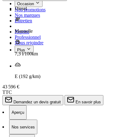
Occasion
Diesel
Nos promotions
Nos marques
Entretien
Manuelle
Reprise
Professionnel
Nous rejoindre
Plus
7,3 l/100km
E (192 g/km)
43 596 €
TTC
Demandez un devis gratuit
En savoir plus
Aperçu
Nos services