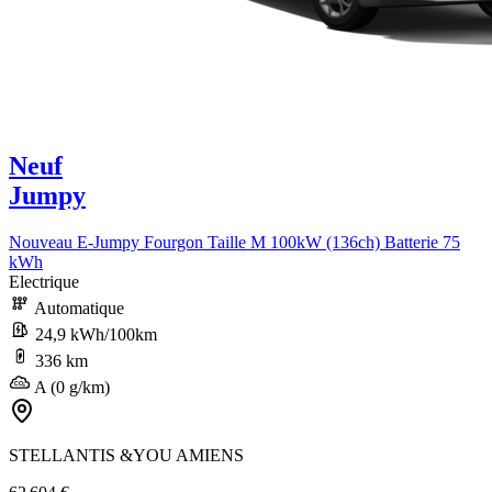
Neuf
Jumpy
Nouveau E-Jumpy Fourgon Taille M 100kW (136ch) Batterie 75
kWh
Electrique
Automatique
24,9 kWh/100km
336 km
A (0 g/km)
STELLANTIS &YOU AMIENS