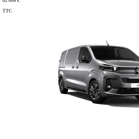
62 604 €
TTC