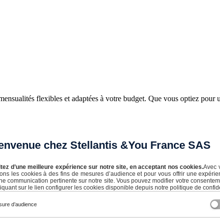
ensualités flexibles et adaptées à votre budget. Que vous optiez pour
’un de nos experts vous contactera rapidement pour vous accompagner v
és de remboursement avant de vous engager.
envenue chez Stellantis &You France SAS
itez d’une meilleure expérience sur notre site, en acceptant nos cookies.
Avec 
isons les cookies à des fins de mesures d’audience et pour vous offrir une expérie
ne communication pertinente sur notre site. Vous pouvez modifier votre consente
iquant sur le lien configurer les cookies disponible depuis notre politique de confide
ure d’audience