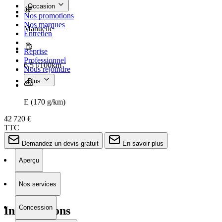
Occasion
Nos promotions
Nos marques
Manuelle
Entretien
Reprise
Professionnel
6,5 l/100km
Nous rejoindre
Plus
E (170 g/km)
42 720 €
TTC
Demandez un devis gratuit
En savoir plus
Aperçu
Nos services
Concession
Informations