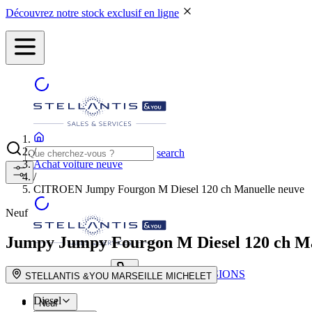
Découvrez notre stock exclusif en ligne
/
search
Achat voiture neuve
/
CITROEN Jumpy Fourgon M Diesel 120 ch Manuelle neuve
Neuf
Jumpy
Jumpy Fourgon M Diesel 120 ch M
NOS CONCESSIONS
search button - icon
STELLANTIS &YOU MARSEILLE MICHELET
Diesel
Neuf