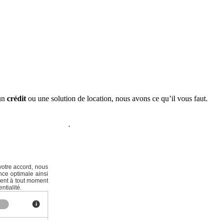
 un
crédit
ou une solution de location, nous avons ce qu’il vous faut.
ers la formule idéale.
votre accord, nous
nce optimale ainsi
ment à tout moment
ntialité.