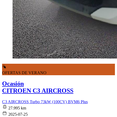
OFERTAS DE VERANO
Ocasión
CITROEN C3 AIRCROSS
C3 AIRCROSS Turbo 73kW (100CV) BVM6 Plus
27.995 km
2025-07-25