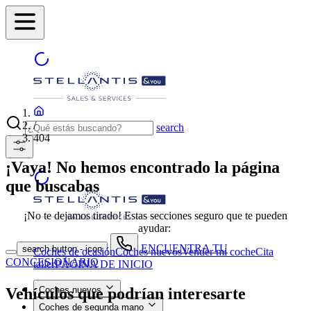
/
search
404
¡Vaya! No hemos encontrado la página
que buscabas
¡No te dejamos tirado! Estas secciones seguro que te pueden
ayudar:
ENCUENTRA TU
search button - icon
Coches de ocasión
Coches nuevos
Vender mi coche
Cita
CONCESIONARIO
taller
PÁGINA DE INICIO
Vehículos que podrían interesarte
Coches nuevos
Coches de segunda mano