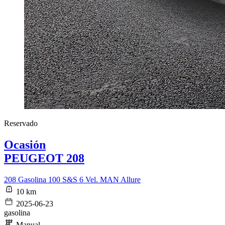
Reservado
Ocasión
PEUGEOT 208
208 Gasolina 100 S&S 6 Vel. MAN Allure
10 km
2025-06-23
gasolina
Manual