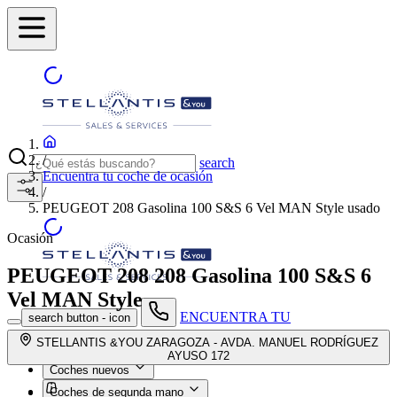
/
search
Encuentra tu coche de ocasión
/
PEUGEOT 208 Gasolina 100 S&S 6 Vel MAN Style usado
Ocasión
PEUGEOT 208
208 Gasolina 100 S&S 6
Vel MAN Style
ENCUENTRA TU
search button - icon
CONCESIONARIO
STELLANTIS &YOU ZARAGOZA - AVDA. MANUEL RODRÍGUEZ
AYUSO 172
Coches nuevos
Coches de segunda mano