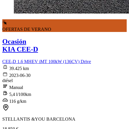
OFERTAS DE VERANO
Ocasión
KIA CEE-D
CEE-D 1.6 MHEV iMT 100kW (136CV) Drive
39.425 km
2023-06-30
diésel
Manual
5,4 l/100km
116 g/km
STELLANTIS &YOU BARCELONA
18.850 €