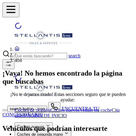
/
search
404
¡Vaya! No hemos encontrado la página
que buscabas
¡No te dejamos tirado! Estas secciones seguro que te pueden
ayudar:
ENCUENTRA TU
search button - icon
Coches de ocasión
Coches nuevos
Vender mi coche
Cita
CONCESIONARIO
taller
PÁGINA DE INICIO
Vehículos que podrían interesarte
Coches nuevos
Coches de segunda mano