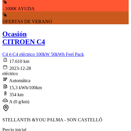
- 1000€ AYUDA
OFERTAS DE VERANO
Ocasión
CITROEN C4
C4 ë-C4 eléctrico 100kW 50kWh Feel Pack
17.610 km
2023-12-28
eléctrico
Automática
15,3 kWh/100km
354 km
A (0 g/km)
STELLANTIS &YOU PALMA - SON CASTELLÓ
Precio inicial