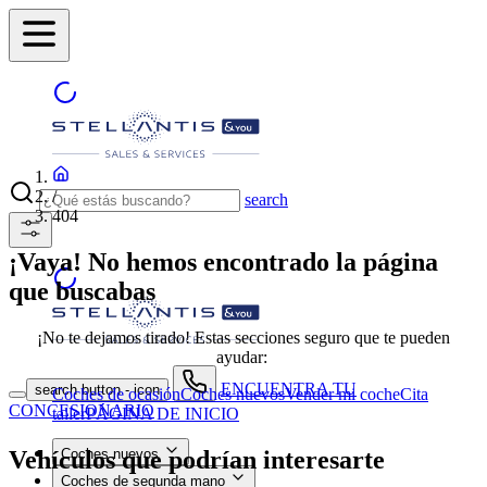
/
search
404
¡Vaya! No hemos encontrado la página
que buscabas
¡No te dejamos tirado! Estas secciones seguro que te pueden
ayudar:
ENCUENTRA TU
search button - icon
Coches de ocasión
Coches nuevos
Vender mi coche
Cita
CONCESIONARIO
taller
PÁGINA DE INICIO
Vehículos que podrían interesarte
Coches nuevos
Coches de segunda mano