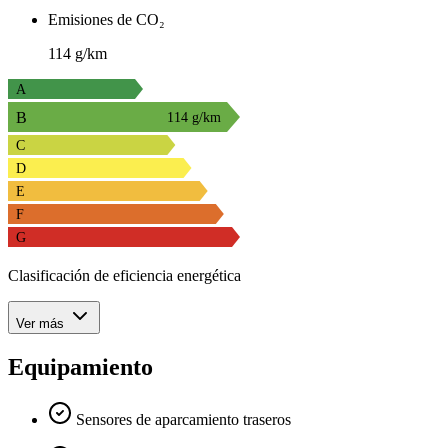
Emisiones de CO₂
114 g/km
A
B
114 g/km
C
D
E
F
G
Clasificación de eficiencia energética
Ver más
Equipamiento
Sensores de aparcamiento traseros