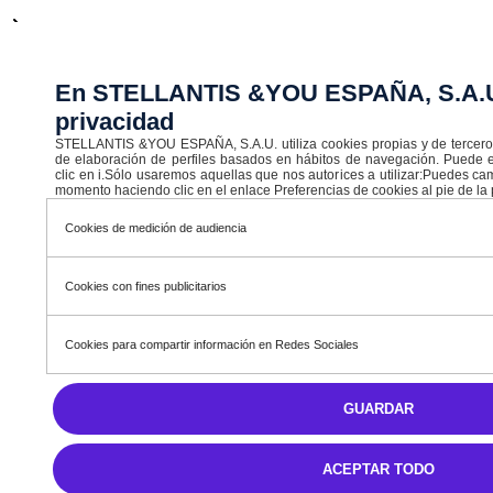
Descuento
En STELLANTIS &YOU ESPAÑA, S.A.U.
7.300 €
privacidad
STELLANTIS &YOU ESPAÑA, S.A.U. utiliza cookies propias y de terceros c
25.960 €
de elaboración de perfiles basados en hábitos de navegación. Puede 
clic en i.Sólo usaremos aquellas que nos autorices a utilizar:Puedes ca
IVA Incluido
momento haciendo clic en el enlace Preferencias de cookies al pie de la
Cookies de medición de audiencia
231,15 € /MES
Ver servicios opcionales incluidos en la mensualidad
Entrada
6.490 €
35 meses y una última cuota 16.510,26 € TAE 8,65 %
Cookies con fines publicitarios
Financiando con STELLANTIS FINANCE hasta final de mes
Cookies para compartir información en Redes Sociales
GUARDAR
ACEPTAR TODO