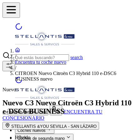
/
search
Encuentra tu coche nuevo
/
CITROEN Nuevo Citroën C3 Hybrid 110 e-DSC6
BUSINESS nuevo
Nuevo
Nuevo C3
Nuevo Citroën C3 Hybrid 110
e-DSC6 BUSINESS
ENCUENTRA TU
search button - icon
CONCESIONARIO
STELLANTIS &YOU SEVILLA - SAN LÁZARO
Coches nuevos
Híbrido
Coches de segunda mano