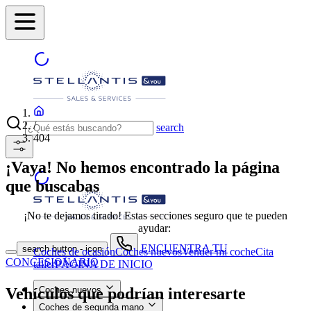
/
search
404
¡Vaya! No hemos encontrado la página
que buscabas
¡No te dejamos tirado! Estas secciones seguro que te pueden
ayudar:
ENCUENTRA TU
search button - icon
Coches de ocasión
Coches nuevos
Vender mi coche
Cita
CONCESIONARIO
taller
PÁGINA DE INICIO
Vehículos que podrían interesarte
Coches nuevos
Coches de segunda mano