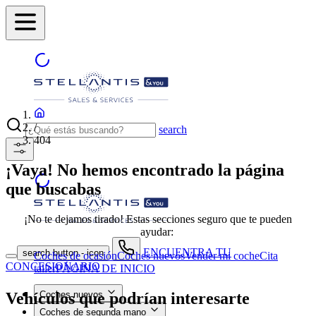
/
search
404
¡Vaya! No hemos encontrado la página
que buscabas
¡No te dejamos tirado! Estas secciones seguro que te pueden
ayudar:
ENCUENTRA TU
search button - icon
Coches de ocasión
Coches nuevos
Vender mi coche
Cita
CONCESIONARIO
taller
PÁGINA DE INICIO
Vehículos que podrían interesarte
Coches nuevos
Coches de segunda mano