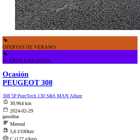
OFERTAS DE VERANO
10 AÑOS GARANTÍA
Ocasión
PEUGEOT 308
308 5P PureTech 130 S&S MAN Allure
30.964 km
2024-02-29
gasolina
Manual
5,6 l/100km
C (127 g/km)