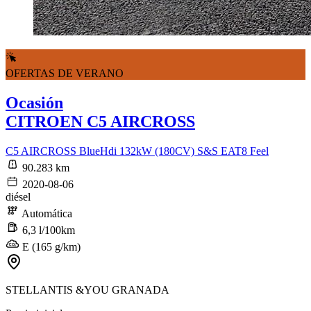
OFERTAS DE VERANO
Ocasión
CITROEN C5 AIRCROSS
C5 AIRCROSS BlueHdi 132kW (180CV) S&S EAT8 Feel
90.283 km
2020-08-06
diésel
Automática
6,3 l/100km
E (165 g/km)
STELLANTIS &YOU GRANADA