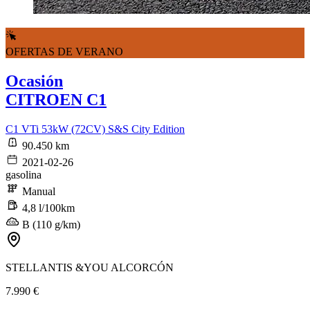
OFERTAS DE VERANO
Ocasión
CITROEN C1
C1 VTi 53kW (72CV) S&S City Edition
90.450 km
2021-02-26
gasolina
Manual
4,8 l/100km
B (110 g/km)
STELLANTIS &YOU ALCORCÓN
7.990 €