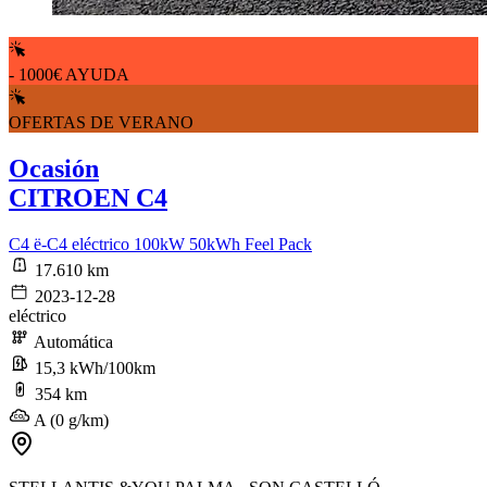
- 1000€ AYUDA
OFERTAS DE VERANO
Ocasión
CITROEN C4
C4 ë-C4 eléctrico 100kW 50kWh Feel Pack
17.610 km
2023-12-28
eléctrico
Automática
15,3 kWh/100km
354 km
A (0 g/km)