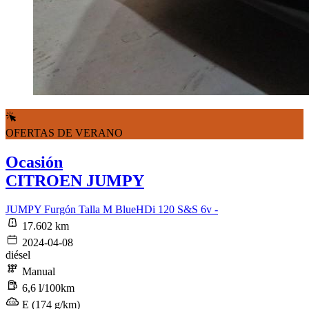
OFERTAS DE VERANO
Ocasión
CITROEN JUMPY
JUMPY Furgón Talla M BlueHDi 120 S&S 6v -
17.602 km
2024-04-08
diésel
Manual
6,6 l/100km
E (174 g/km)