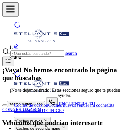
/
search
404
¡Vaya! No hemos encontrado la página
que buscabas
¡No te dejamos tirado! Estas secciones seguro que te pueden
ayudar:
ENCUENTRA TU
search button - icon
Coches de ocasión
Coches nuevos
Vender mi coche
Cita
CONCESIONARIO
taller
PÁGINA DE INICIO
Vehículos que podrían interesarte
Coches nuevos
Coches de segunda mano