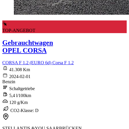
TOP-ANGEBOT
Gebrauchtwagen
OPEL CORSA
CORSA F 1.2 (EURO 6d) Corsa F 1.2
41.308 Km
2024-02-01
Benzin
Schaltgetriebe
5,4 l/100km
120 g/Km
CO2-Klasse: D
STELLANTIS &YOU SAARBRÜCKEN