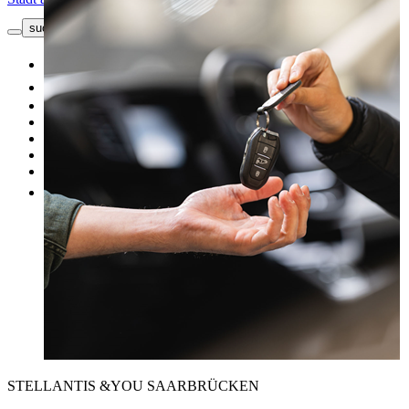
suche button - icon
Kontakt
Neuwagen
Gebrauchtwagen
Top Angebote
Unsere Marken
Werkstatt
Fahrzeug verkaufen
Mehr
STELLANTIS &YOU SAARBRÜCKEN