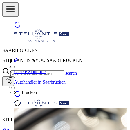
SAARBRÜCKEN
STELLANTIS &YOU SAARBRÜCKEN
/
Unsere Standorte
search
/
Autohändler in Saarbrücken
/
Saarbrücken
STELLANTIS &YOU SAARBRÜCKEN
Stadt auswählen