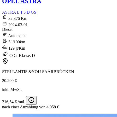
OPEL ASTRA
ASTRA L 1.5 D GS
32.376 Km
2024-03-01
Diesel
Automatik
5 l/100km
129 g/Km
CO2-Klasse: D
STELLANTIS &YOU SAARBRÜCKEN
20.290 €
inkl. MwSt.
216,54 € /mtl.
nach einer Anzahlung von 4.058 €