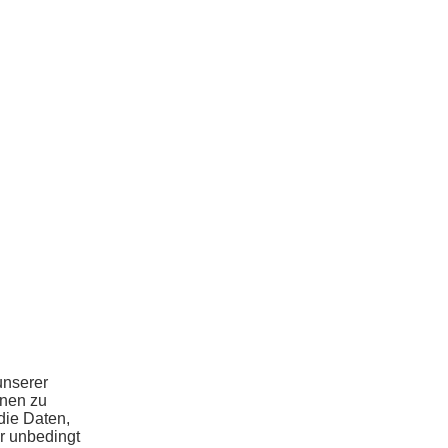
unserer
hnen zu
die Daten,
r unbedingt