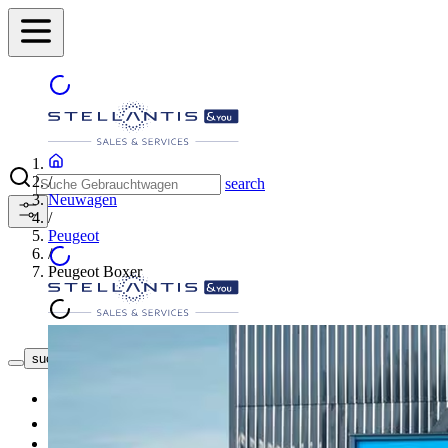
/
search
Neuwagen
/
Peugeot
/
Peugeot Boxer
Händler finden
suche button - icon
Neuwagen
Gebrauchtwagen
Top Angebote