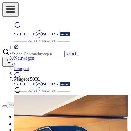
/
search
Neuwagen
/
Peugeot
/
Peugeot 5008
Händler finden
suche button - icon
Neuwagen
Gebrauchtwagen
Top Angebote