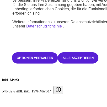
verbessern. Ihre Präferenzen sind uns wichtig. Wir ver
5008
für die Sie uns Ihre Zustimmung gegeben haben, mit A
unbedingt erforderlichen Cookies, die für die Funktional
erforderlich sind.
E-5008 GT Elektromotor 230 Long Range
Elektro
Weitere Informationen zu unseren Datenschutzrichtlinien
Automatik
unserer
Datenschutzrichtlinie
.
19,3 kWh/100km
629 Km
0 g/Km
A
OPTIONEN VERWALTEN
ALLE AKZEPTIEREN
STELLANTIS &YOU HAMBURG CITY SÜD
67.250 €
Inkl. MwSt.
546,02 € /mtl. inkl. 19% MwSt.*