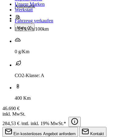
Unsere Marken
Automatik
Werkstatt
Fahrzeug verkaufen
Mehr
15,5 kWh/100km
0 g/Km
CO2-Klasse: A
400 Km
46.690 €
inkl. MwSt.
284,53 € /mtl. inkl. 19% MwSt.*
Ein kostenloses Angebot anfordern
Kontakt