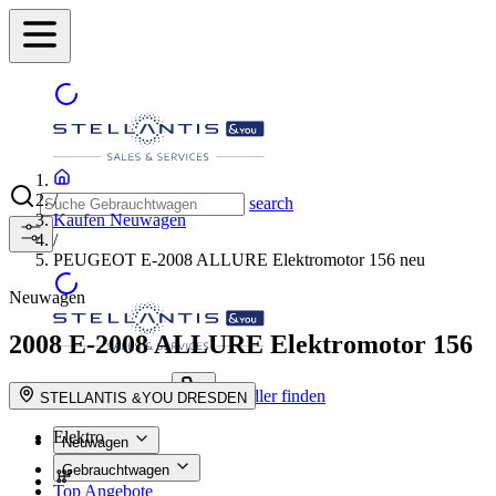
/
search
Kaufen Neuwagen
/
PEUGEOT E-2008 ALLURE Elektromotor 156 neu
Neuwagen
2008
E-2008 ALLURE Elektromotor 156
Händler finden
suche button - icon
STELLANTIS &YOU DRESDEN
Elektro
Neuwagen
Gebrauchtwagen
Top Angebote