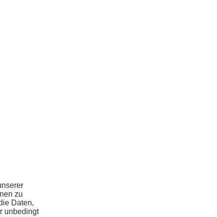
unserer
hnen zu
die Daten,
r unbedingt