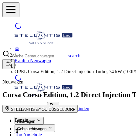
/
search
Kaufen Neuwagen
/
OPEL Corsa Edition, 1.2 Direct Injection Turbo, 74 kW (100P
Neuwagen
Corsa
Corsa Edition, 1.2 Direct Injection
Händler finden
suche button - icon
STELLANTIS &YOU DÜSSELDORF
Benzin
Neuwagen
Gebrauchtwagen
Top Angebote