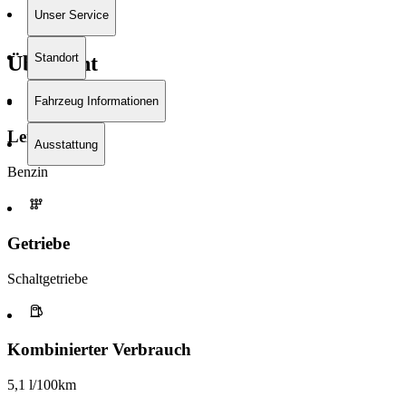
Unser Service
Standort
Übersicht
Fahrzeug Informationen
Leistung
Ausstattung
Benzin
Getriebe
Schaltgetriebe
Kombinierter Verbrauch
5,1 l/100km