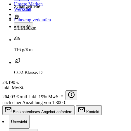
Unsere Marken
Schaltgetriebe
Werkstatt
Fahrzeug verkaufen
Mehr
5,1 l/100km
116 g/Km
CO2-Klasse: D
24.190 €
inkl. MwSt.
264,03 € /mtl. inkl. 19% MwSt.*
nach einer Anzahlung von 1.300 €
Ein kostenloses Angebot anfordern
Kontakt
Übersicht