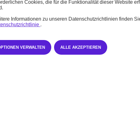
orderlichen Cookies, die für die Funktionalität dieser Website erf
d.
tere Informationen zu unseren Datenschutzrichtlinien finden Si
mmen Sie die monatlichen Raten nach Ihren Vorstellungen. Sie wünsche
enschutzrichtlinie
.
OPTIONEN VERWALTEN
ALLE AKZEPTIEREN
s