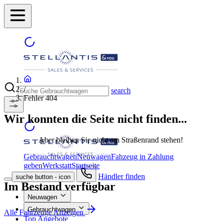
/
search
Fehler 404
Wir konnten die Seite nicht finden...
Aber bleiben Sie nicht am Straßenrand stehen!
Gebrauchtwagen
Neuwagen
Fahzeug in Zahlung
geben
Werkstatt
Startseite
Händler finden
suche button - icon
Im Bestand verfügbar
Neuwagen
Gebrauchtwagen
Alle Fahrzeuge Anzeigen
Top Angebote