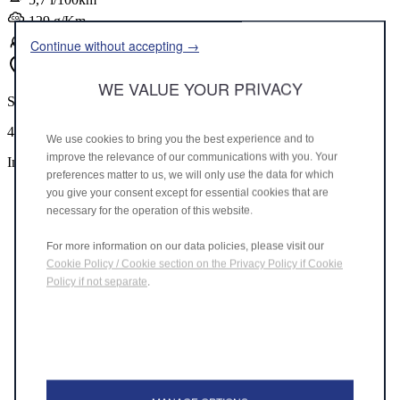
129 g/Km
Continue without accepting →
D
WE VALUE YOUR PRIVACY
STELLANTIS &YOU MAINTAL
46.340,01 €
We use cookies to bring you the best experience and to
improve the relevance of our communications with you. Your
Inkl. MwSt.
preferences matter to us, we will only use the data for which
you give your consent except for essential cookies that are
necessary for the operation of this website.
For more information on our data policies, please visit our
Cookie Policy / Cookie section on the Privacy Policy if Cookie
Policy if not separate
.