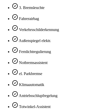
3. Bremsleuchte
Fahrerairbag
Verkehrsschilderkennung
Außenspiegel elektr.
Fernlichtregulierung
Notbremsassistent
el. Parkbremse
Klimaautomatik
Antriebsschlupfregelung
Totwinkel-Assistent