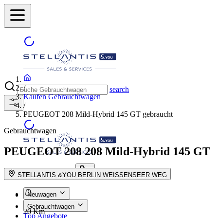
/
search
Kaufen Gebrauchtwagen
/
PEUGEOT 208 Mild-Hybrid 145 GT gebraucht
Gebrauchtwagen
PEUGEOT 208
208 Mild-Hybrid 145 GT
Händler finden
suche button - icon
STELLANTIS &YOU BERLIN WEISSENSEER WEG
Neuwagen
Gebrauchtwagen
20 Km
Top Angebote