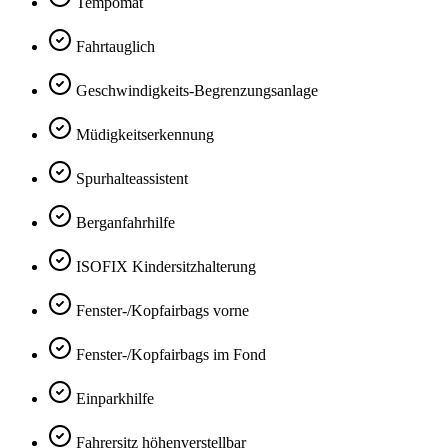
Tempomat
Fahrtauglich
Geschwindigkeits-Begrenzungsanlage
Müdigkeitserkennung
Spurhalteassistent
Berganfahrhilfe
ISOFIX Kindersitzhalterung
Fenster-/Kopfairbags vorne
Fenster-/Kopfairbags im Fond
Einparkhilfe
Fahrersitz höhenverstellbar