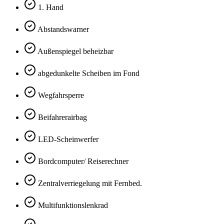
1. Hand
Abstandswarner
Außenspiegel beheizbar
abgedunkelte Scheiben im Fond
Wegfahrsperre
Beifahrerairbag
LED-Scheinwerfer
Bordcomputer/ Reiserechner
Zentralverriegelung mit Fernbed.
Multifunktionslenkrad