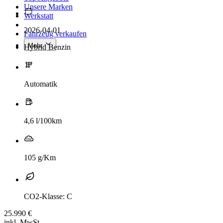
Unsere Marken
Werkstatt
2026-04-01
Fahrzeug verkaufen
Mehr
Hybrid Benzin
Automatik
4,6 l/100km
105 g/Km
CO2-Klasse: C
25.990 €
inkl. MwSt.