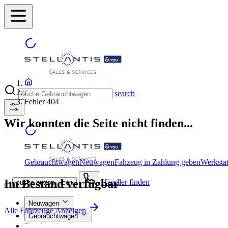
/
search
Fehler 404
Wir konnten die Seite nicht finden...
Gebrauchtwagen
Neuwagen
Fahzeug in Zahlung geben
Werkstat
Im Bestand verfügbar
Händler finden
suche button - icon
Neuwagen
Alle Fahrzeuge Anzeigen
Gebrauchtwagen
Top Angebote