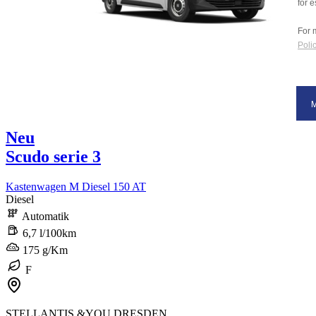
for e
For 
Polic
Neu
Scudo serie 3
Kastenwagen M Diesel 150 AT
Diesel
Automatik
6,7 l/100km
175 g/Km
F
STELLANTIS &YOU DRESDEN