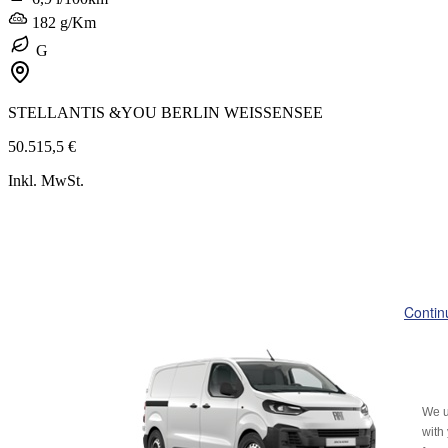
182 g/Km
G
STELLANTIS &YOU BERLIN WEISSENSEE
50.515,5 €
Inkl. MwSt.
Contin
We u
with