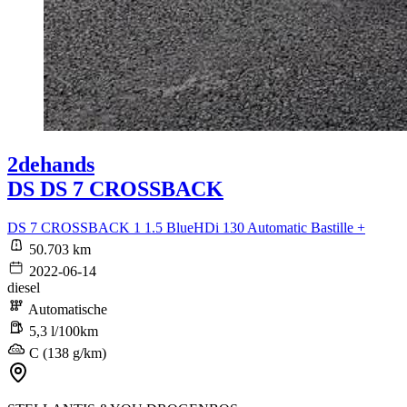
2dehands
DS DS 7 CROSSBACK
DS 7 CROSSBACK 1 1.5 BlueHDi 130 Automatic Bastille +
50.703 km
2022-06-14
diesel
Automatische
5,3 l/100km
C (138 g/km)