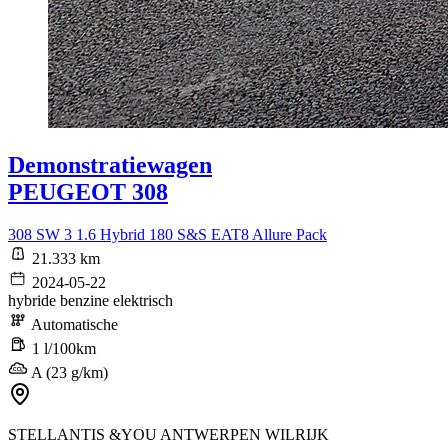
Demonstratiewagen
PEUGEOT 308
308 SW 3 1.6 Hybrid 180 S&S EAT8 Allure Pack
21.333 km
2024-05-22
hybride benzine elektrisch
Automatische
1 l/100km
A (23 g/km)
STELLANTIS &YOU ANTWERPEN WILRIJK