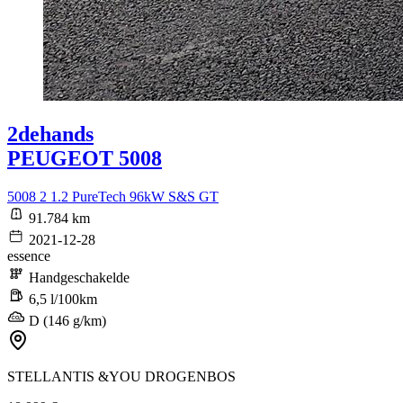
2dehands
PEUGEOT 5008
5008 2 1.2 PureTech 96kW S&S GT
91.784 km
2021-12-28
essence
Handgeschakelde
6,5 l/100km
D (146 g/km)
STELLANTIS &YOU DROGENBOS