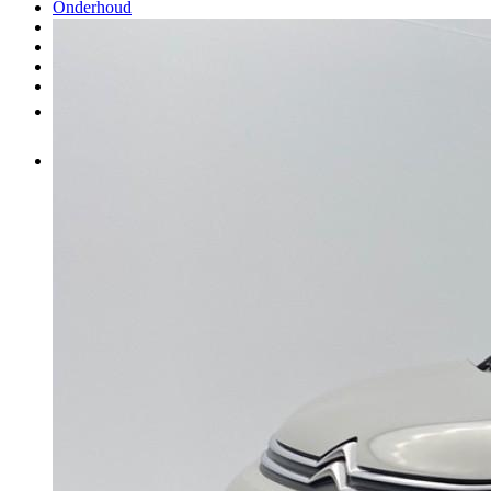
Onderhoud
Carrosserie
Aankoop van onderdelen
Verkopen
Meer
NL