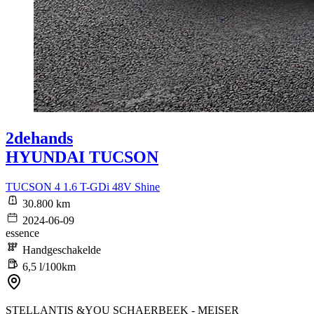
2dehands
HYUNDAI TUCSON
TUCSON 4 1.6 T-GDi 48V Shine
30.800 km
2024-06-09
essence
Handgeschakelde
6,5 l/100km
STELLANTIS &YOU SCHAERBEEK - MEISER