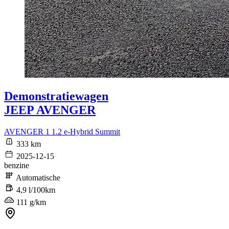
Demonstratiewagen
JEEP AVENGER
AVENGER 1 1.2 e-Hybrid Summit
333 km
2025-12-15
benzine
Automatische
4,9 l/100km
111 g/km