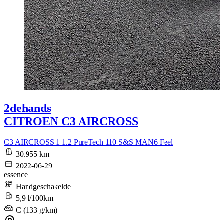
2dehands
CITROEN C3 AIRCROSS
C3 AIRCROSS 1 1.2 PureTech 110 S&S MAN6 Feel
30.955 km
2022-06-29
essence
Handgeschakelde
5,9 l/100km
C (133 g/km)