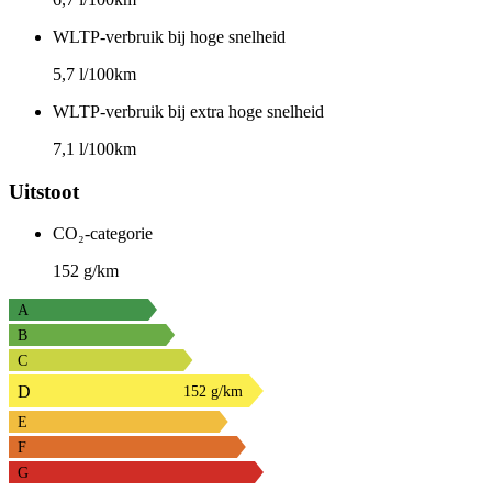
WLTP-verbruik bij hoge snelheid
5,7 l/100km
WLTP-verbruik bij extra hoge snelheid
7,1 l/100km
Uitstoot
CO₂-categorie
152 g/km
A
B
C
D
152 g/km
E
F
G