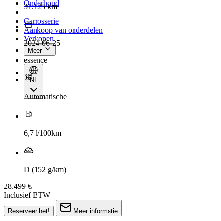
Onderhoud
31.125 km
Carrosserie
Aankoop van onderdelen
Verkopen
2024-06-25
Meer
essence
NL
Automatische
6,7 l/100km
D (152 g/km)
28.499 €
Inclusief BTW
Reserveer het!
Meer informatie