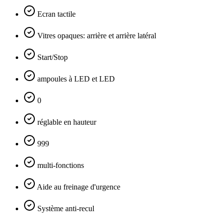
Ecran tactile
Vitres opaques: arrière et arrière latéral
Start/Stop
ampoules à LED et LED
0
réglable en hauteur
999
multi-fonctions
Aide au freinage d'urgence
Système anti-recul