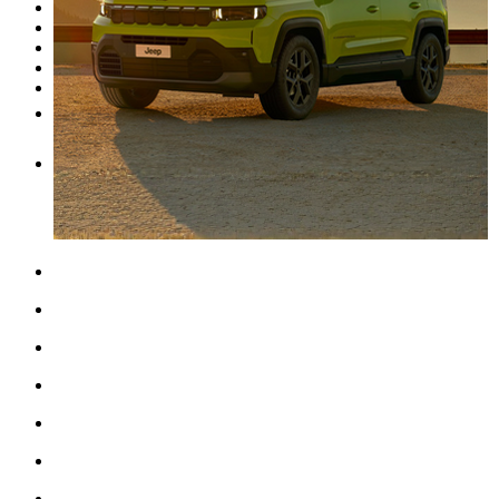
Onderhoud
Carrosserie
Aankoop van onderdelen
Verkopen
Meer
NL