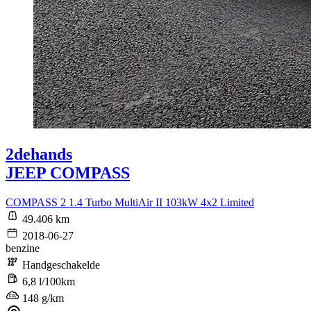
2dehands
JEEP COMPASS
COMPASS 2 1.4 Turbo MultiAir II 103kW 4x2 Limited
49.406 km
2018-06-27
benzine
Handgeschakelde
6,8 l/100km
148 g/km