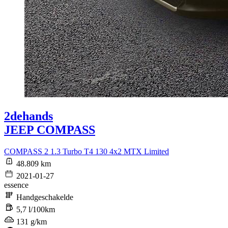
2dehands
JEEP COMPASS
COMPASS 2 1.3 Turbo T4 130 4x2 MTX Limited
48.809 km
2021-01-27
essence
Handgeschakelde
5,7 l/100km
131 g/km