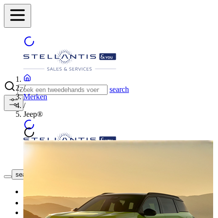
/
search
Merken
/
Jeep®
ONZE CONCESSIES
search button - icon
Nieuwe wagen
2dehandswagen
Onze Promoties