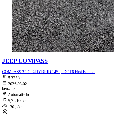
JEEP COMPASS
COMPASS 3 1.2 E-HYBRID 145hp DCT6 First Edition
5.333 km
2026-03-02
benzine
Automatische
5,7 l/100km
130 g/km