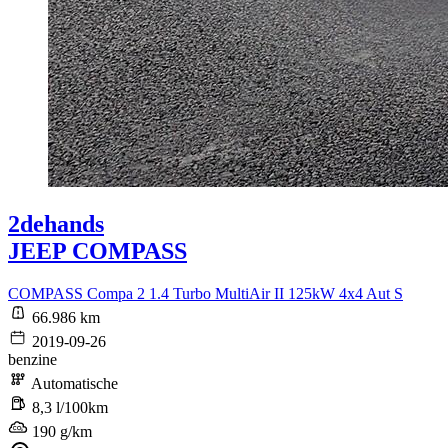
2dehands
JEEP COMPASS
COMPASS Compa 2 1.4 Turbo MultiAir II 125kW 4x4 Aut S
66.986 km
2019-09-26
benzine
Automatische
8,3 l/100km
190 g/km