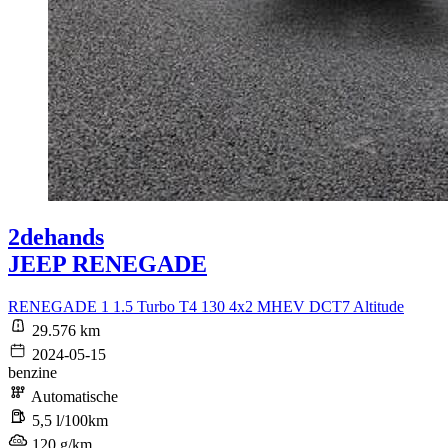
2dehands
JEEP RENEGADE
RENEGADE 1 1.5 Turbo T4 130 4x2 MHEV DCT7 Altitude
29.576 km
2024-05-15
benzine
Automatische
5,5 l/100km
120 g/km