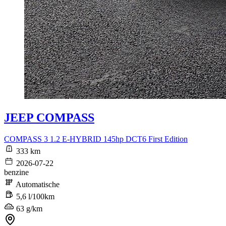
JEEP COMPASS
COMPASS 3 1.2 E-HYBRID 145hp DCT6 First Edition
333 km
2026-07-22
benzine
Automatische
5,6 l/100km
63 g/km