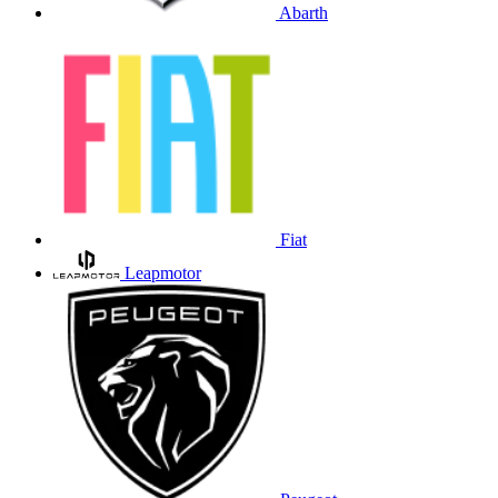
Abarth
Fiat
Leapmotor