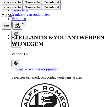
Onderhoud
2hands auto
Nieuw auto
Onderhoud
2hands auto
Nieuw auto
Onderhoud
Carrosserie
Aankoop van onderdelen
7 dealers
Verkopen
Meer
STELLANTIS &YOU ANTWERPEN
NL
WIJNEGEM
Venhof 1A
Informatie over verkooppunten
Selecteer een merk om contactgegevens te zien