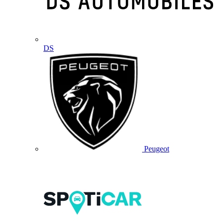
DS
Peugeot