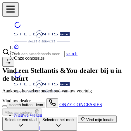
/
search
Onze concessies
Vind een Stellantis &You-dealer bij u in
de buurt
Aankoop, herstel en onderhoud van uw voertuig
Vind uw dealer
ONZE CONCESSIES
search button - icon
Alles verwijderen
Nieuwe wagen
Selecteer een stad
Selecteer het merk
Vind mijn locatie
2dehandswagen
Onze Promoties