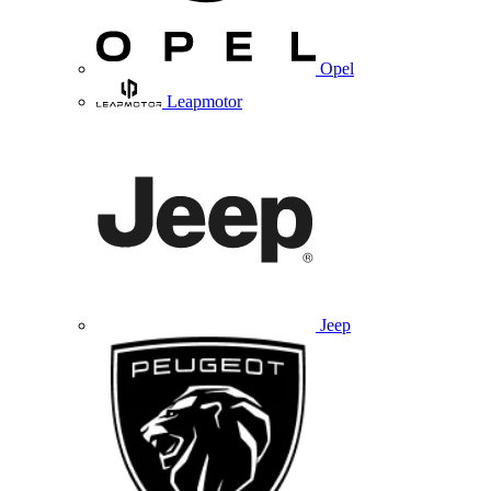
Opel
Leapmotor
Jeep