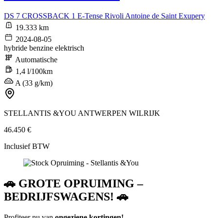
DS 7 CROSSBACK 1 E-Tense Rivoli Antoine de Saint Exupery
19.333 km
2024-08-05
hybride benzine elektrisch
Automatische
1,4 l/100km
A (33 g/km)
STELLANTIS &YOU ANTWERPEN WILRIJK
46.450 €
Inclusief BTW
🚗 GROTE OPRUIMING –
BEDRIJFSWAGENS! 🚗
Profiteer nu van
ongeziene kortingen!