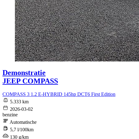
Demonstratie
JEEP COMPASS
COMPASS 3 1.2 E-HYBRID 145hp DCT6 First Edition
5.333 km
2026-03-02
benzine
Automatische
5,7 l/100km
130 g/km