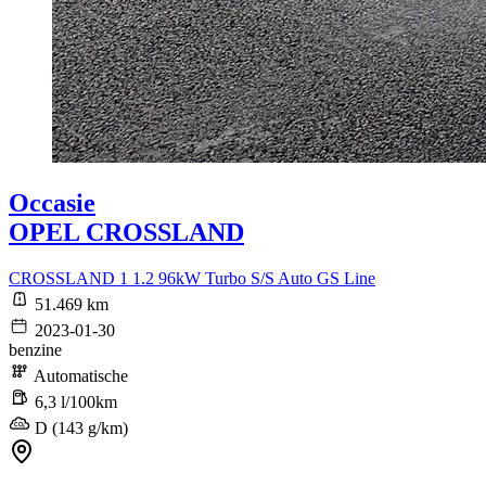
Occasie
OPEL CROSSLAND
CROSSLAND 1 1.2 96kW Turbo S/S Auto GS Line
51.469 km
2023-01-30
benzine
Automatische
6,3 l/100km
D (143 g/km)