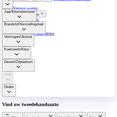
Nieuwe wagen
Jaar/Kilometerstand​
2dehandswagen
Onze Promoties
Onderhoud
Brandstof/Versnellingsbak​
Aankoop van onderdelen
Vermogen/Uitstoot​
Verkopen
Meer
Koetswerk/Kleur​
NL
Deuren/Zitplaatsen​
Stad
Dealer
Vind uw tweedehandsauto