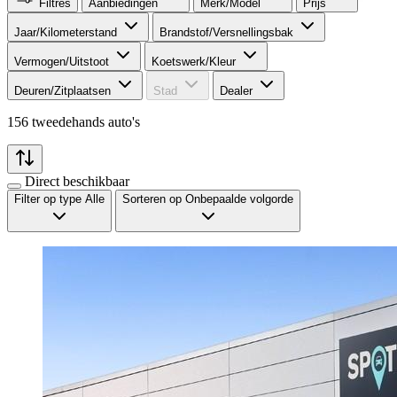
Filtres
Aanbiedingen
Merk/Model​
Prijs
Jaar/Kilometerstand​
Brandstof/Versnellingsbak​
Vermogen/Uitstoot​
Koetswerk/Kleur​
Deuren/Zitplaatsen​
Stad
Dealer
156 tweedehands auto's
Direct beschikbaar
Filter op type
Alle
Sorteren op
Onbepaalde volgorde