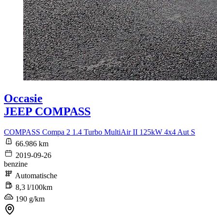
Occasie
JEEP COMPASS
COMPASS Compa 2 1.4 Turbo MultiAir II 125kW 4x4 Aut S
66.986 km
2019-09-26
benzine
Automatische
8,3 l/100km
190 g/km