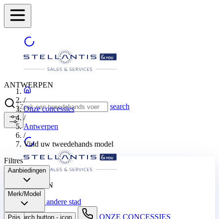
ANTWERPEN
/
search
Onze concessies
/
Antwerpen
/
Vind uw tweedehands model
Filtres
Aanbiedingen
ANTWERPEN
Merk/Model​
Selecteer een andere stad
ONZE CONCESSIES
Prijs
search button - icon