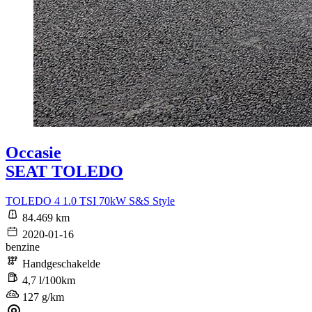
Occasie
SEAT TOLEDO
TOLEDO 4 1.0 TSI 70kW S&S Style
84.469 km
2020-01-16
benzine
Handgeschakelde
4,7 l/100km
127 g/km