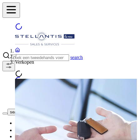
/
search
Verkopen
ONZE CONCESSIES
search button - icon
Nieuwe wagen
2dehandswagen
Onze Promoties