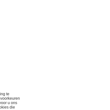
ing te
 voorkeuren
voor u ons
okies die