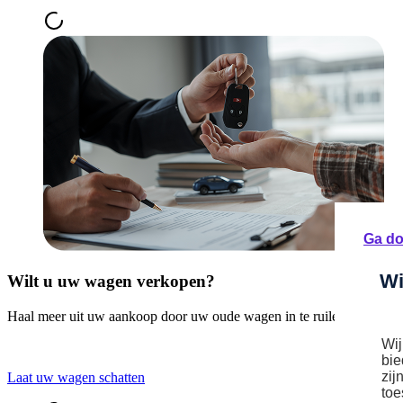
Ga do
Wi
Wilt u uw wagen verkopen?
Haal meer uit uw aankoop door uw oude wagen in te ruilen bij een er
Wij
bie
zij
Laat uw wagen schatten
toe