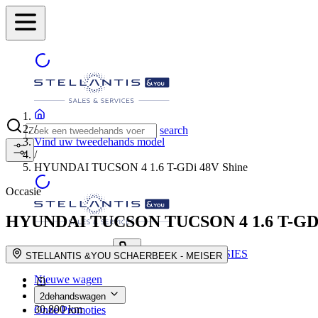
/
search
Vind uw tweedehands model
/
HYUNDAI TUCSON 4 1.6 T-GDi 48V Shine
Occasie
HYUNDAI TUCSON
TUCSON 4 1.6 T-GDi
ONZE CONCESSIES
search button - icon
STELLANTIS &YOU SCHAERBEEK - MEISER
Nieuwe wagen
2dehandswagen
30.800 km
Onze Promoties