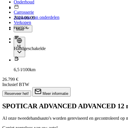
Onderhoud
Carrosserie
Aankoop van onderdelen
2024-06-09
Verkopen
essence
Meer
NL
Handgeschakelde
6,5 l/100km
26.799 €
Inclusief BTW
Reserveer het!
Meer informatie
SPOTICAR ADVANCED ADVANCED 12 m
Al onze tweedehandsauto's worden gereviseerd en gecontroleerd op 
Geniet zorgeloos van uw auto!