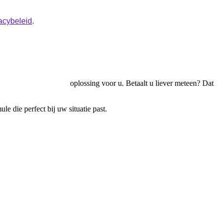
acybeleid
.
g
, wij hebben de juiste oplossing voor u. Betaalt u liever meteen? Dat
e die perfect bij uw situatie past.