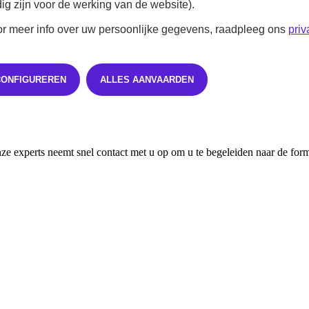
ig zijn voor de werking van de website).
r meer info over uw persoonlijke gegevens, raadpleeg ons
priv
CONFIGUREREN
ALLES AANVAARDEN
 maandelijkse betalingen. Of u nu opteert voor een
krediet
of een
leasin
 experts neemt snel contact met u op om u te begeleiden naar de formul