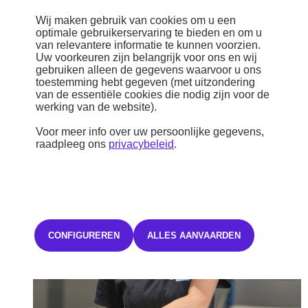
professioneel gereedschap;
Wij maken gebruik van cookies om u een
producten en uitrusting voor professionals in de
optimale gebruikerservaring te bieden en om u
automobielsector.
van relevantere informatie te kunnen voorzien.
Uw voorkeuren zijn belangrijk voor ons en wij
gebruiken alleen de gegevens waarvoor u ons
toestemming hebt gegeven (met uitzondering
Profiteer van betrouwbare oplossingen, producten van
van de essentiële cookies die nodig zijn voor de
constructeurskwaliteit en ondersteuning op maat voor garages,
werking van de website).
carrosseriebedrijven en andere professionals in de automobielsector.
Voor meer info over uw persoonlijke gegevens,
Meer informatie
raadpleeg ons
privacybeleid
.
CONFIGUREREN
ALLES AANVAARDEN