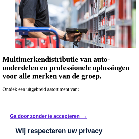
Multimerkendistributie van auto-
onderdelen en professionele oplossingen
voor alle merken van de groep.
Ontdek een uitgebreid assortiment van:
originele en multimerk vervangingsonderdelen;
Ga door zonder te accepteren →
autoaccessoires;
Wij respecteren uw privacy
banden van alle merken;