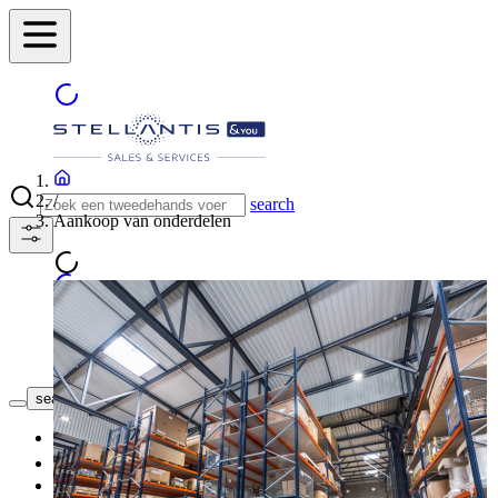
/
search
Aankoop van onderdelen
ONZE CONCESSIES
search button - icon
Nieuwe wagen
2dehandswagen
Onze Promoties