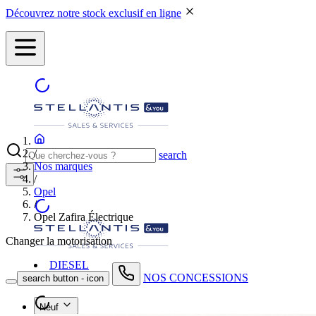
Découvrez notre stock exclusif en ligne
/
search
Nos marques
/
Opel
/
Opel Zafira Électrique
Changer la motorisation
DIESEL
NOS CONCESSIONS
search button - icon
Neuf