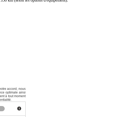
350 km (selon les options d'équipement).
votre accord, nous
nce optimale ainsi
ment à tout moment
ntialité.