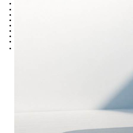
Occasion
Nos promotions
Nos marques
Entretien
Reprise
Professionnel
Nous rejoindre
Plus