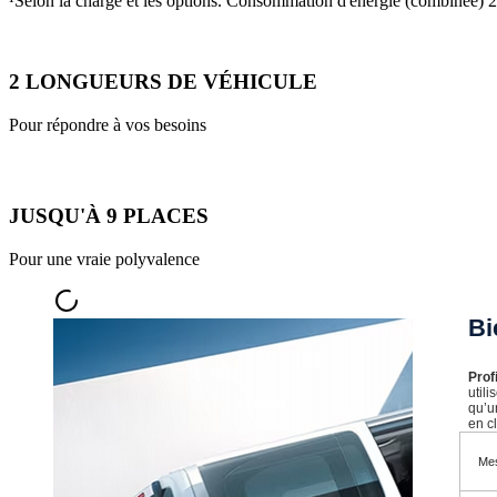
¹Selon la charge et les options. Consommation d'énergie (combinée)
2 LONGUEURS DE VÉHICULE
Pour répondre à vos besoins
JUSQU'À 9 PLACES
Pour une vraie polyvalence
Bi
Prof
util
qu’u
en cl
Mes