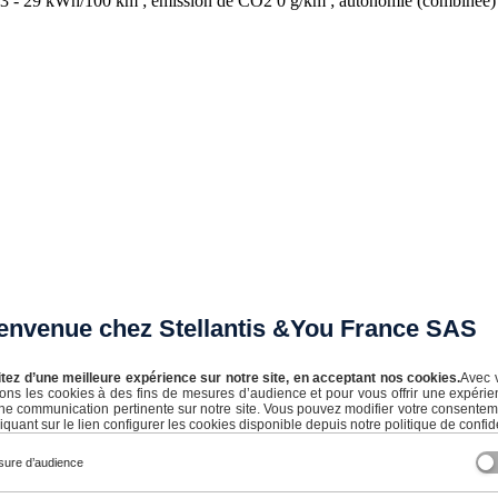
 23 - 29 kWh/100 km ; émission de CO2 0 g/km ; autonomie (combinée) 
envenue chez Stellantis &You France SAS
itez d’une meilleure expérience sur notre site, en acceptant nos cookies.
Avec 
isons les cookies à des fins de mesures d’audience et pour vous offrir une expérie
ne communication pertinente sur notre site. Vous pouvez modifier votre consente
iquant sur le lien configurer les cookies disponible depuis notre politique de confide
ure d’audience