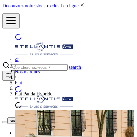
Découvrez notre stock exclusif en ligne
/
search
Nos marques
/
Fiat
/
Fiat Panda Hybride
NOS CONCESSIONS
search button - icon
Neuf