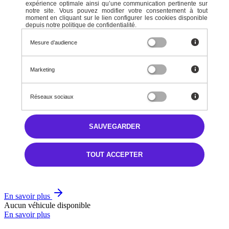
expérience optimale ainsi qu’une communication pertinente sur
notre site. Vous pouvez modifier votre consentement à tout
moment en cliquant sur le lien configurer les cookies disponible
depuis notre politique de confidentialité.
Mesure d’audience
Marketing
Réseaux sociaux
Un plaisir sans précédent
SAUVEGARDER
Passez un moment inoubliable à l'intérieur de la nouvelle Pandina.
Connectez votre téléphone au nouvel écran tactile DAB de 7 pouces
avec compatibilité Apple CarPlay et Android Auto™.
TOUT ACCEPTER
Notre offre de véhicules
En savoir plus
Aucun véhicule disponible
En savoir plus